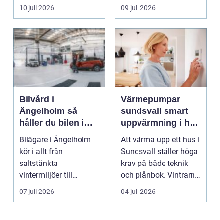
delarna i trafikmiljön.
guldsmed i Göteb...
10 juli 2026
09 juli 2026
De...
Bilvård i
Värmepumpar
Ängelholm så
sundsvall smart
håller du bilen i
uppvärmning i hårt
toppskick året runt
klimat
Bilägare i Ängelholm
Att värma upp ett hus i
kör i allt från
Sundsvall ställer höga
saltstänkta
krav på både teknik
vintermiljöer till
och plånbok. Vintrarna
dammiga
är långa, ...
07 juli 2026
04 juli 2026
sommarvägar. Bilen
utsät...