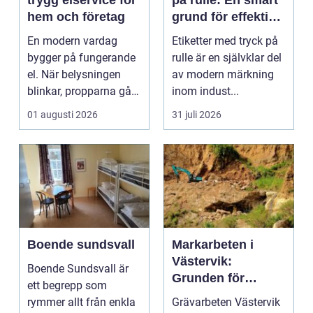
trygg elservice för
på rulle: En smart
hem och företag
grund för effektiv
märkning
En modern vardag
Etiketter med tryck på
bygger på fungerande
rulle är en självklar del
el. När belysningen
av modern märkning
blinkar, propparna går
inom indust...
eller en ny laddbox...
01 augusti 2026
31 juli 2026
Boende sundsvall
Markarbeten i
Västervik:
Boende Sundsvall är
Grunden för
ett begrepp som
hållbara
rymmer allt från enkla
Grävarbeten Västervik
byggprojekt