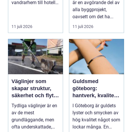
vandrarhem till hotell
är en avgörande del av
och långtidsboende...
alla byggprojekt,
oavsett om det ha...
11 juli 2026
11 juli 2026
Väglinjer som
Guldsmed
skapar struktur,
göteborg:
säkerhet och flyt i
hantverk, kvalitet
trafiken
och personlig
Tydliga väglinjer är en
I Göteborg är guldets
service
av de mest
lyster och smycken av
grundläggande, men
hög kvalitet något som
ofta underskattade,
lockar många. En