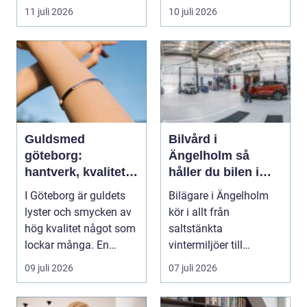
delarna i trafikmiljön.
11 juli 2026
10 juli 2026
De...
Guldsmed
Bilvård i
göteborg:
Ängelholm så
hantverk, kvalitet
håller du bilen i
och personlig
toppskick året runt
I Göteborg är guldets
Bilägare i Ängelholm
service
lyster och smycken av
kör i allt från
hög kvalitet något som
saltstänkta
lockar många. En
vintermiljöer till
guldsmed i Göteb...
dammiga
09 juli 2026
07 juli 2026
sommarvägar. Bilen
utsät...