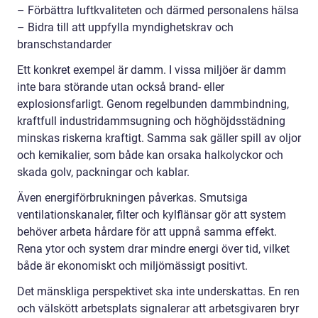
– Förbättra luftkvaliteten och därmed personalens hälsa
– Bidra till att uppfylla myndighetskrav och
branschstandarder
Ett konkret exempel är damm. I vissa miljöer är damm
inte bara störande utan också brand- eller
explosionsfarligt. Genom regelbunden dammbindning,
kraftfull industridammsugning och höghöjdsstädning
minskas riskerna kraftigt. Samma sak gäller spill av oljor
och kemikalier, som både kan orsaka halkolyckor och
skada golv, packningar och kablar.
Även energiförbrukningen påverkas. Smutsiga
ventilationskanaler, filter och kylflänsar gör att system
behöver arbeta hårdare för att uppnå samma effekt.
Rena ytor och system drar mindre energi över tid, vilket
både är ekonomiskt och miljömässigt positivt.
Det mänskliga perspektivet ska inte underskattas. En ren
och välskött arbetsplats signalerar att arbetsgivaren bryr