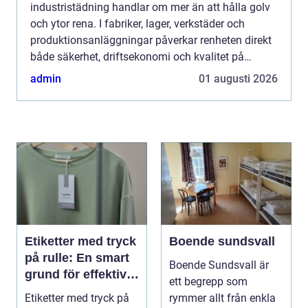
industristädning handlar om mer än att hålla golv
och ytor rena. I fabriker, lager, verkstäder och
produktionsanläggningar påverkar renheten direkt
både säkerhet, driftsekonomi och kvalitet på
produkterna. När maskiner, gångytor och
admin
01 augusti 2026
ventilationssyste...
Etiketter med tryck
Boende sundsvall
på rulle: En smart
Boende Sundsvall är
grund för effektiv
ett begrepp som
märkning
Etiketter med tryck på
rymmer allt från enkla