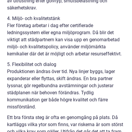
av utrustning efter golvtyp, smutsbelastning och
säkerhetskrav.
4. Miljö- och kvalitetstänk
Fler företag arbetar i dag efter certifierade
ledningssystem eller egna miljöprogram. Då blir det
viktigt att städpartnern kan visa upp en genomarbetad
miljö- och kvalitetspolicy, använder miljömärkta
kemikalier där det är möjligt och arbetar resurseffektivt.
5. Flexibilitet och dialog
Produktionen ändras över tid. Nya linjer byggs, lager
expanderar eller flyttas, skift ändras. En bra partner
lyssnar, gör regelbundna avstämningar och justerar
städplanen när behoven förändras. Tydlig
kommunikation ger både högre kvalitet och färre
missförstånd.
Ett bra första steg är ofta en genomgång på plats. Då
kartläggs vilka ytor som finns, var riskerna är som störst
och vilka krav som gäller. Utifrån det går det att ta fram