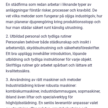
En städfirma som redan arbetar i liknande typer av
anläggningar förstår risker, processer och kravbild. De
vet vilka metoder som fungerar på oljiga industrigolv, hur
man planerar djuprengöring kring produktionsstopp och
hur man städar säkert runt känslig utrustning.
2. Utbildad personal och tydliga rutiner
Personalen behöver både städkunskap och insikt i
arbetsmiljö, skyddsutrustning och säkerhetsföreskrifter.
Ett bra upplägg innehåller introduktion, löpande
utbildning och tydliga instruktioner för varje objekt.
Skriftliga rutiner gör arbetet spårbart och lättare att
kvalitetssäkra.
3. Användning av rätt maskiner och metoder
Industristädning kräver robusta maskiner:
kombiskurmaskiner, industridammsugare, sopmaskiner,
ibland även liftar och specialverktyg för
höghöjdsstädning. En seriös leverantör anpassar valet