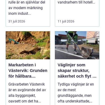
rulle är en självklar del
vandrarhem till hotell
av modern märkning
och långtidsboende...
inom indust...
31 juli 2026
11 juli 2026
Markarbeten i
Väglinjer som
Västervik: Grunden
skapar struktur,
för hållbara
säkerhet och flyt i
byggprojekt
trafiken
Grävarbeten Västervik
Tydliga väglinjer är en
är en avgörande del av
av de mest
alla byggprojekt,
grundläggande, men
oavsett om det ha...
ofta underskattade,