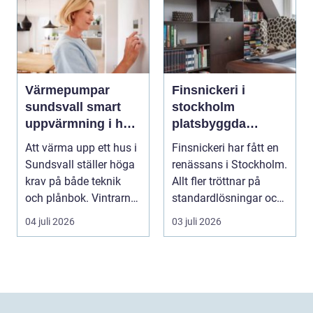
Värmepumpar
Finsnickeri i
sundsvall smart
stockholm
uppvärmning i hårt
platsbyggda
klimat
lösningar som
Att värma upp ett hus i
Finsnickeri har fått en
förändrar hemmet
Sundsvall ställer höga
renässans i Stockholm.
krav på både teknik
Allt fler tröttnar på
och plånbok. Vintrarna
standardlösningar och
är långa, ...
vill i st...
04 juli 2026
03 juli 2026