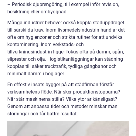
– Periodisk djuprengöring, till exempel inför revision,
besiktning eller ombyggnad
Många industrier behöver också koppla städuppdraget
till särskilda krav. Inom livsmedelsindustrin handlar det
ofta om hygienzoner och strikta rutiner för att undvika
kontaminering. Inom verkstads- och
tillverkningsindustrin ligger fokus ofta på damm, spån,
sliprester och olja. I logistikanläggningar kan städning
kopplas till säker trucktrafik, tydliga gångbanor och
minimalt damm i höglager.
En effektiv insats bygger på att städfirman förstår
verksamhetens flöde. När sker produktionstopparna?
När står maskinerna stilla? Vilka ytor är känsligast?
Genom att anpassa tider och metoder minskar man
störningar och får bättre resultat.