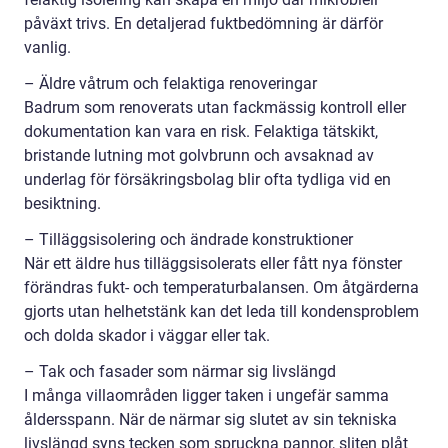
påväxt trivs. En detaljerad fuktbedömning är därför
vanlig.
– Äldre våtrum och felaktiga renoveringar
Badrum som renoverats utan fackmässig kontroll eller
dokumentation kan vara en risk. Felaktiga tätskikt,
bristande lutning mot golvbrunn och avsaknad av
underlag för försäkringsbolag blir ofta tydliga vid en
besiktning.
– Tilläggsisolering och ändrade konstruktioner
När ett äldre hus tilläggsisolerats eller fått nya fönster
förändras fukt- och temperaturbalansen. Om åtgärderna
gjorts utan helhetstänk kan det leda till kondensproblem
och dolda skador i väggar eller tak.
– Tak och fasader som närmar sig livslängd
I många villaområden ligger taken i ungefär samma
åldersspann. När de närmar sig slutet av sin tekniska
livslängd syns tecken som spruckna pannor, sliten plåt