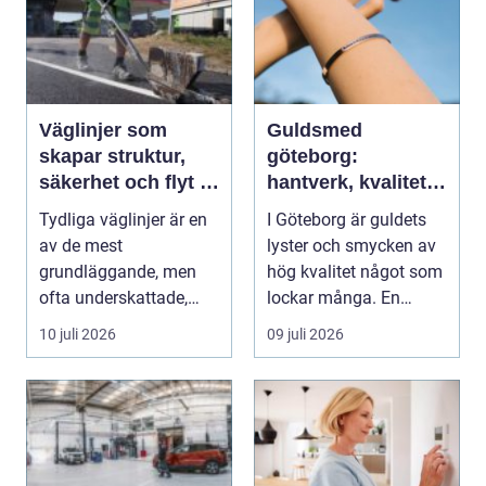
Väglinjer som
Guldsmed
skapar struktur,
göteborg:
säkerhet och flyt i
hantverk, kvalitet
trafiken
och personlig
Tydliga väglinjer är en
I Göteborg är guldets
service
av de mest
lyster och smycken av
grundläggande, men
hög kvalitet något som
ofta underskattade,
lockar många. En
delarna i trafikmiljön.
guldsmed i Göteb...
10 juli 2026
09 juli 2026
De...