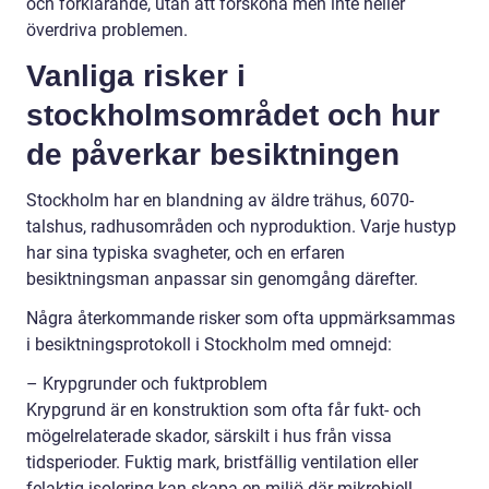
och förklarande, utan att försköna men inte heller
överdriva problemen.
Vanliga risker i
stockholmsområdet och hur
de påverkar besiktningen
Stockholm har en blandning av äldre trähus, 6070-
talshus, radhusområden och nyproduktion. Varje hustyp
har sina typiska svagheter, och en erfaren
besiktningsman anpassar sin genomgång därefter.
Några återkommande risker som ofta uppmärksammas
i besiktningsprotokoll i Stockholm med omnejd:
– Krypgrunder och fuktproblem
Krypgrund är en konstruktion som ofta får fukt- och
mögelrelaterade skador, särskilt i hus från vissa
tidsperioder. Fuktig mark, bristfällig ventilation eller
felaktig isolering kan skapa en miljö där mikrobiell