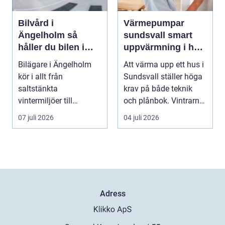
Bilvård i
Värmepumpar
Ängelholm så
sundsvall smart
håller du bilen i
uppvärmning i hårt
toppskick året runt
klimat
Bilägare i Ängelholm
Att värma upp ett hus i
kör i allt från
Sundsvall ställer höga
saltstänkta
krav på både teknik
vintermiljöer till
och plånbok. Vintrarna
dammiga
är långa, ...
07 juli 2026
04 juli 2026
sommarvägar. Bilen
utsät...
Adress