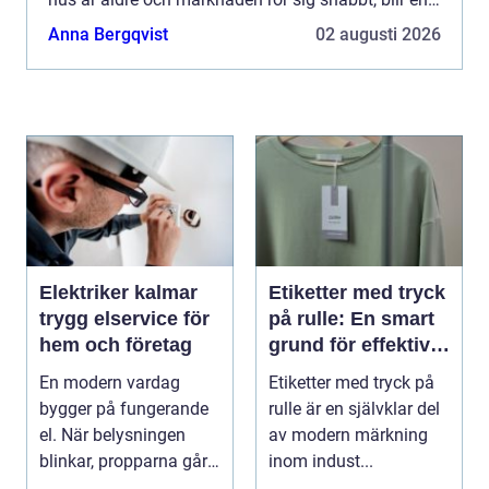
genomtänkt besiktning extra viktig. Med rätt
Anna Bergqvist
02 augusti 2026
genomgång...
Elektriker kalmar
Etiketter med tryck
trygg elservice för
på rulle: En smart
hem och företag
grund för effektiv
märkning
En modern vardag
Etiketter med tryck på
bygger på fungerande
rulle är en självklar del
el. När belysningen
av modern märkning
blinkar, propparna går
inom indust...
eller en ny laddbox...