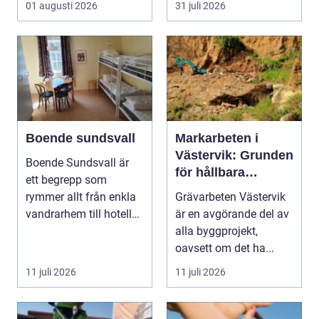
01 augusti 2026
31 juli 2026
Boende sundsvall
Markarbeten i
Västervik: Grunden
Boende Sundsvall är
för hållbara
ett begrepp som
byggprojekt
rymmer allt från enkla
Grävarbeten Västervik
vandrarhem till hotell
är en avgörande del av
och långtidsboende...
alla byggprojekt,
oavsett om det ha...
11 juli 2026
11 juli 2026