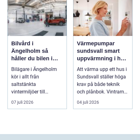
Bilvård i
Värmepumpar
Ängelholm så
sundsvall smart
håller du bilen i
uppvärmning i hårt
toppskick året runt
klimat
Bilägare i Ängelholm
Att värma upp ett hus i
kör i allt från
Sundsvall ställer höga
saltstänkta
krav på både teknik
vintermiljöer till
och plånbok. Vintrarna
dammiga
är långa, ...
07 juli 2026
04 juli 2026
sommarvägar. Bilen
utsät...