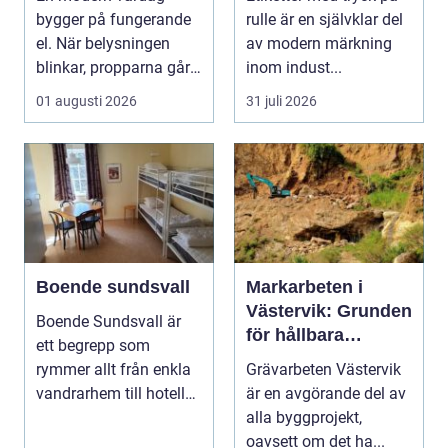
bygger på fungerande
rulle är en självklar del
el. När belysningen
av modern märkning
blinkar, propparna går
inom indust...
eller en ny laddbox...
01 augusti 2026
31 juli 2026
Boende sundsvall
Markarbeten i
Västervik: Grunden
Boende Sundsvall är
för hållbara
ett begrepp som
byggprojekt
rymmer allt från enkla
Grävarbeten Västervik
vandrarhem till hotell
är en avgörande del av
och långtidsboende...
alla byggprojekt,
oavsett om det ha...