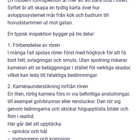
En modern rörinspektion är mer än att bara titta i rören.
Syftet är att skapa en tydlig karta över hur
avloppssystemet mår från kök och badrum till
huvudstammen ut mot gatan.
En typisk inspektion bygger på tre delar:
1. Förberedelse av rören
I många fall spolas rören först med högtryck för att få
bort fett, avlagringar och smuts. Utan spolning riskerar
kameran att se beläggningar i stället för verkliga skador,
vilket kan leda till felaktiga bedömningar.
2. Kameraundersökning inifrån rören
En liten, rörlig kamera förs in via befintliga anslutningar,
till exempel golvbrunnar eller rensluckor. Den rör sig
genom ledningarna och skickar högupplösta bilder och
film i realtid.
Här går det att upptäcka:
– sprickor och hål
– rostangrepp och korrosion