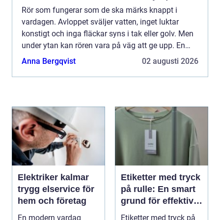
Rör som fungerar som de ska märks knappt i
vardagen. Avloppet sväljer vatten, inget luktar
konstigt och inga fläckar syns i tak eller golv. Men
under ytan kan rören vara på väg att ge upp. En
Rörinspektion stockholm ger en tydlig bild av
Anna Bergqvist
02 augusti 2026
rörens skick...
Elektriker kalmar
Etiketter med tryck
trygg elservice för
på rulle: En smart
hem och företag
grund för effektiv
märkning
En modern vardag
Etiketter med tryck på