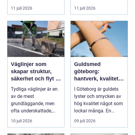
11 juli 2026
11 juli 2026
Väglinjer som
Guldsmed
skapar struktur,
göteborg:
säkerhet och flyt i
hantverk, kvalitet
trafiken
och personlig
Tydliga väglinjer är en
I Göteborg är guldets
service
av de mest
lyster och smycken av
grundläggande, men
hög kvalitet något som
ofta underskattade,
lockar många. En
delarna i trafikmiljön.
guldsmed i Göteb...
10 juli 2026
09 juli 2026
De...