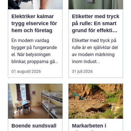
Elektriker kalmar
Etiketter med tryck
trygg elservice för
på rulle: En smart
hem och företag
grund för effektiv
märkning
En modern vardag
Etiketter med tryck på
bygger på fungerande
rulle är en självklar del
el. När belysningen
av modern märkning
blinkar, propparna går
inom indust...
eller en ny laddbox...
01 augusti 2026
31 juli 2026
Boende sundsvall
Markarbeten i