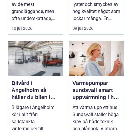
service
av de mest
lyster och smycken av
grundläggande, men
hög kvalitet något som
ofta underskattade,
lockar många. En
delarna i trafikmiljön.
guldsmed i Göteb...
10 juli 2026
09 juli 2026
De...
Bilvård i
Värmepumpar
Ängelholm så
sundsvall smart
håller du bilen i
uppvärmning i hårt
toppskick året runt
klimat
Bilägare i Ängelholm
Att värma upp ett hus i
kör i allt från
Sundsvall ställer höga
saltstänkta
krav på både teknik
vintermiljöer till
och plånbok. Vintrarna