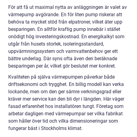
För att få ut maximal nytta av anläggningen är valet av
värmepump avgörande. En för liten pump riskerar att
behöva ta mycket stöd från elpatroner, vilket äter upp
besparingen. En alltför kraftig pump innebär i stället
onödigt hög investeringskostnad. En energikalkyl som
utgår från husets storlek, isoleringsstandard,
uppvärmningssystem och varmvattenbehov ger ett
bättre underlag. Där syns ofta även den beräknade
besparingen per år, vilket gör beslutet mer konkret.
Kvaliteten på själva värmepumpen påverkar både
driftsekonomi och trygghet. En billig modell kan verka
lockande, men om den ger sämre verkningsgrad eller
kräver mer service kan den bli dyr i längden. Här väger
fasad erfarenhet hos installatören tungt. Företag som
arbetar dagligen med värmepumpar ser vilka fabrikat
som håller över tid och vilka dimensioneringar som
fungerar bäst i Stockholms klimat.