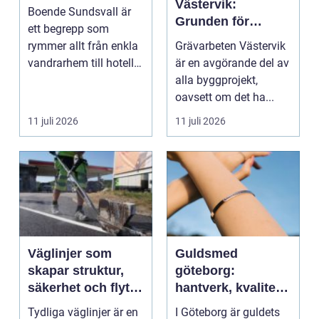
Västervik:
Boende Sundsvall är
Grunden för
ett begrepp som
hållbara
rymmer allt från enkla
Grävarbeten Västervik
byggprojekt
vandrarhem till hotell
är en avgörande del av
och långtidsboende...
alla byggprojekt,
oavsett om det ha...
11 juli 2026
11 juli 2026
Väglinjer som
Guldsmed
skapar struktur,
göteborg:
säkerhet och flyt i
hantverk, kvalitet
trafiken
och personlig
Tydliga väglinjer är en
I Göteborg är guldets