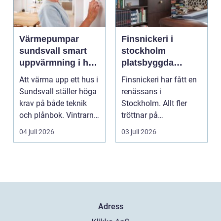
Värmepumpar
Finsnickeri i
sundsvall smart
stockholm
uppvärmning i hårt
platsbyggda
klimat
lösningar som
Att värma upp ett hus i
Finsnickeri har fått en
förändrar hemmet
Sundsvall ställer höga
renässans i
krav på både teknik
Stockholm. Allt fler
och plånbok. Vintrarna
tröttnar på
är långa, ...
standardlösningar och
04 juli 2026
03 juli 2026
vill i st...
Adress