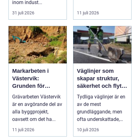
inom indust...
31 juli 2026
11 juli 2026
Markarbeten i
Väglinjer som
Västervik:
skapar struktur,
Grunden för
säkerhet och flyt i
hållbara
trafiken
Grävarbeten Västervik
Tydliga väglinjer är en
byggprojekt
är en avgörande del av
av de mest
alla byggprojekt,
grundläggande, men
oavsett om det ha...
ofta underskattade,
delarna i trafikmiljön.
11 juli 2026
10 juli 2026
De...