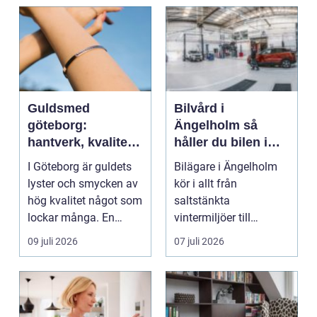
Guldsmed
Bilvård i
göteborg:
Ängelholm så
hantverk, kvalitet
håller du bilen i
och personlig
toppskick året runt
I Göteborg är guldets
Bilägare i Ängelholm
service
lyster och smycken av
kör i allt från
hög kvalitet något som
saltstänkta
lockar många. En
vintermiljöer till
guldsmed i Göteb...
dammiga
09 juli 2026
07 juli 2026
sommarvägar. Bilen
utsät...