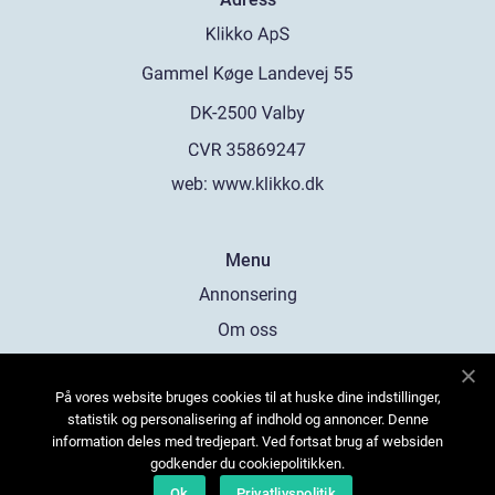
web:
www.klikko.dk
Menu
Annonsering
Om oss
Cookies
På vores website bruges cookies til at huske dine indstillinger,
Kontakta oss
statistik og personalisering af indhold og annoncer. Denne
Sitemap
information deles med tredjepart. Ved fortsat brug af websiden
godkender du cookiepolitikken.
Ok
Privatlivspolitik