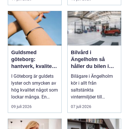
De...
Guldsmed
Bilvård i
göteborg:
Ängelholm så
hantverk, kvalitet
håller du bilen i
och personlig
toppskick året runt
I Göteborg är guldets
Bilägare i Ängelholm
service
lyster och smycken av
kör i allt från
hög kvalitet något som
saltstänkta
lockar många. En
vintermiljöer till
guldsmed i Göteb...
dammiga
09 juli 2026
07 juli 2026
sommarvägar. Bilen
utsät...