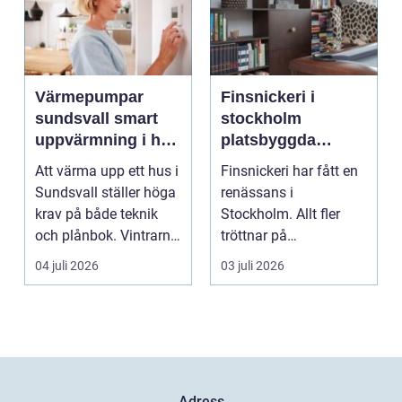
Värmepumpar
Finsnickeri i
sundsvall smart
stockholm
uppvärmning i hårt
platsbyggda
klimat
lösningar som
Att värma upp ett hus i
Finsnickeri har fått en
förändrar hemmet
Sundsvall ställer höga
renässans i
krav på både teknik
Stockholm. Allt fler
och plånbok. Vintrarna
tröttnar på
är långa, ...
standardlösningar och
04 juli 2026
03 juli 2026
vill i st...
Adress