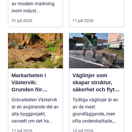
av modern märkning
och långtidsboende...
inom indust...
31 juli 2026
11 juli 2026
Markarbeten i
Väglinjer som
Västervik:
skapar struktur,
Grunden för
säkerhet och flyt i
hållbara
trafiken
Grävarbeten Västervik
Tydliga väglinjer är en
byggprojekt
är en avgörande del av
av de mest
alla byggprojekt,
grundläggande, men
oavsett om det ha...
ofta underskattade,
delarna i trafikmiljön.
11 juli 2026
10 juli 2026