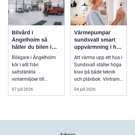
Bilvård i
Värmepumpar
Ängelholm så
sundsvall smart
håller du bilen i
uppvärmning i hårt
toppskick året runt
klimat
Bilägare i Ängelholm
Att värma upp ett hus i
kör i allt från
Sundsvall ställer höga
saltstänkta
krav på både teknik
vintermiljöer till
och plånbok. Vintrarna
dammiga
är långa, ...
07 juli 2026
04 juli 2026
sommarvägar. Bilen
utsät...
Adress