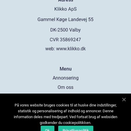
web:
www.klikko.dk
Menu
Annonsering
Om oss
Cookies
På vores website bruges cookies til at huske dine indstillinger,
Kontakta oss
statistik og personalisering af indhold og annoncer. Denne
Sitemap
information deles med tredjepart. Ved fortsat brug af websiden
godkender du cookiepolitikken.
Ok
Privatlivspolitik