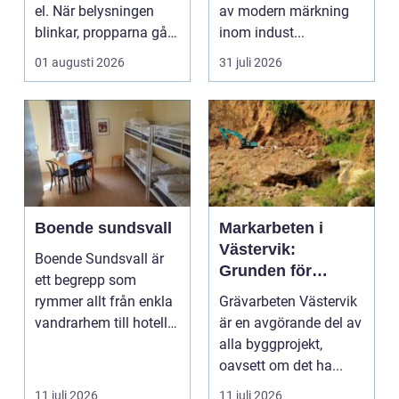
el. När belysningen
av modern märkning
blinkar, propparna går
inom indust...
eller en ny laddbox...
01 augusti 2026
31 juli 2026
Boende sundsvall
Markarbeten i
Västervik:
Boende Sundsvall är
Grunden för
ett begrepp som
hållbara
rymmer allt från enkla
Grävarbeten Västervik
byggprojekt
vandrarhem till hotell
är en avgörande del av
och långtidsboende...
alla byggprojekt,
oavsett om det ha...
11 juli 2026
11 juli 2026