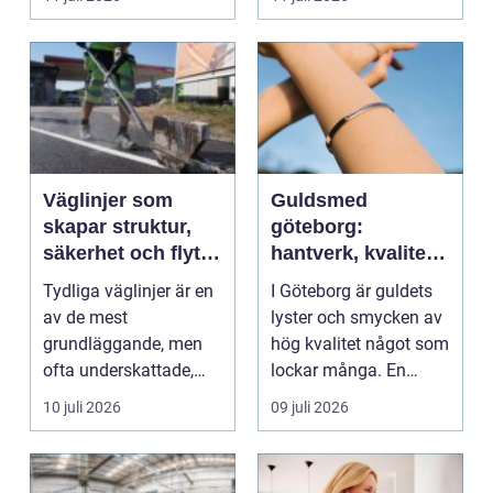
Väglinjer som
Guldsmed
skapar struktur,
göteborg:
säkerhet och flyt i
hantverk, kvalitet
trafiken
och personlig
Tydliga väglinjer är en
I Göteborg är guldets
service
av de mest
lyster och smycken av
grundläggande, men
hög kvalitet något som
ofta underskattade,
lockar många. En
delarna i trafikmiljön.
guldsmed i Göteb...
10 juli 2026
09 juli 2026
De...