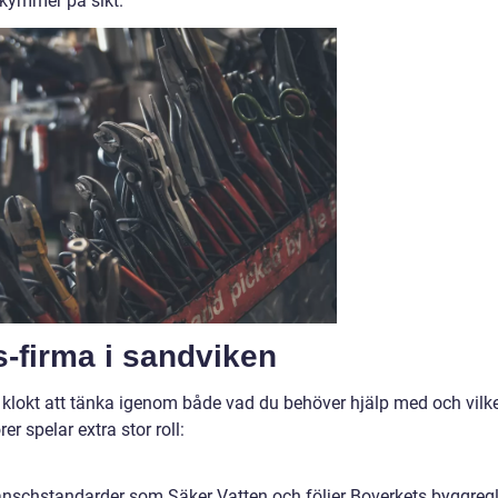
ekymmer på sikt.
vs-firma i sandviken
et klokt att tänka igenom både vad du behöver hjälp med och vilk
r spelar extra stor roll:
ranschstandarder som Säker Vatten och följer Boverkets byggregl