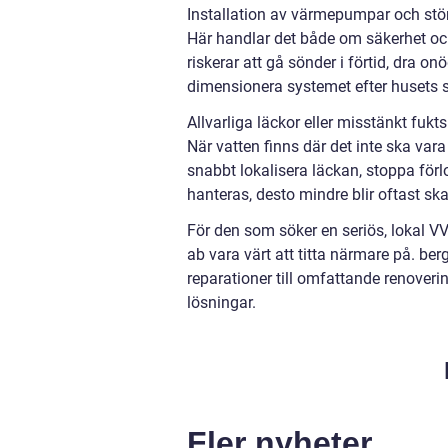
Installation av värmepumpar och st
Här handlar det både om säkerhet oc
riskerar att gå sönder i förtid, dra o
dimensionera systemet efter husets s
Allvarliga läckor eller misstänkt fukt
När vatten finns där det inte ska var
snabbt lokalisera läckan, stoppa förl
hanteras, desto mindre blir oftast sk
För den som söker en seriös, lokal VV
ab vara värt att titta närmare på. be
reparationer till omfattande renoveri
lösningar.
Fler nyheter