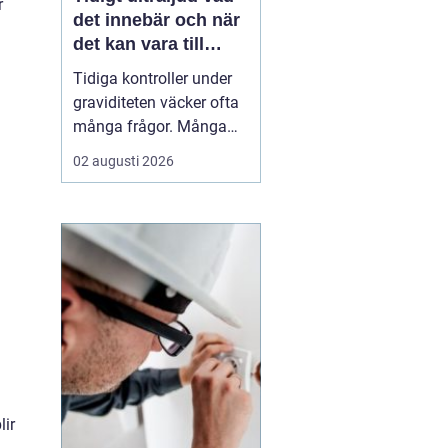
r
det innebär och när
det kan vara till
hjälp
Tidiga kontroller under
graviditeten väcker ofta
många frågor. Många
undrar när ultraljud kan
02 augusti 2026
göras, vad som går att
se och om
undersökningen kan
säga något om barnets
hälsa. Tidigt ultraljud
har utvecklats mycket de
senaste åren och
används i dag bå...
lir