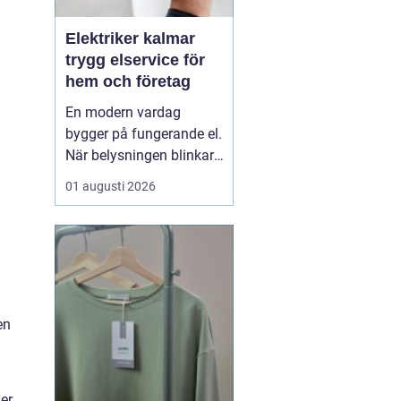
Elektriker kalmar
trygg elservice för
hem och företag
En modern vardag
bygger på fungerande el.
När belysningen blinkar,
propparna går eller en ny
01 augusti 2026
laddbox ska på plats
behövs mer än spontana
lösningar. En kunnig
elektriker ser till att
anläggningen är säker,
laglig och anpassad
en
efter verkliga behov. I K...
er.