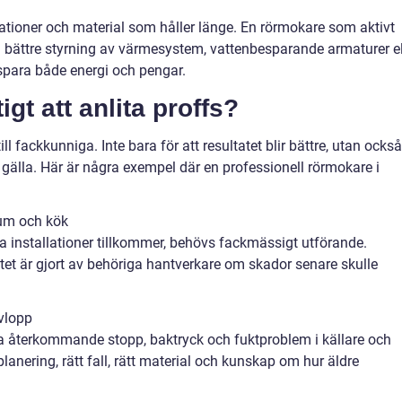
allationer och material som håller länge. En rörmokare som aktivt
el bättre styrning av värmesystem, vattenbesparande armaturer el
spara både energi och pengar.
igt att anlita proffs?
l fackkunniga. Inte bara för att resultatet blir bättre, utan också
a gälla. Här är några exempel där en professionell rörmokare i
um och kök
nya installationer tillkommer, behövs fackmässigt utförande.
tet är gjort av behöriga hantverkare om skador senare skulle
vlopp
ka återkommande stopp, baktryck och fuktproblem i källare och
lanering, rätt fall, rätt material och kunskap om hur äldre