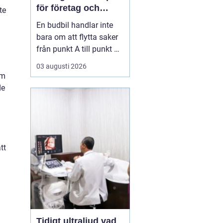
för företag och
te
privatpersoner
En budbil handlar inte
bara om att flytta saker
från punkt A till punkt B.
För många företag i
03 augusti 2026
Linköping är den en
om
avgörande del av
de
vardagens logistik. För
privatpersoner kan en
snabb budbil lösa allt
från akuta hämtningar
till tunga lyft som inte
tt
få...
Tidigt ultraljud vad