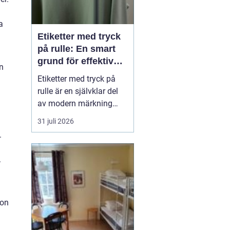
a
Etiketter med tryck
på rulle: En smart
grund för effektiv
en
märkning
Etiketter med tryck på
rulle är en självklar del
av modern märkning
inom industri, handel
31 juli 2026
och logistik. Oavsett om
.
det gäller livsmedel, e-
handel eller tekniska
.
produkter krävs
lösningar som är
effektiva, drif...
son