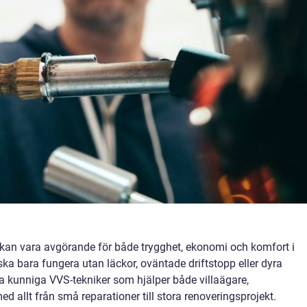
e kan vara avgörande för både trygghet, ekonomi och komfort i
ka bara fungera utan läckor, oväntade driftstopp eller dyra
ra kunniga VVS-tekniker som hjälper både villaägare,
d allt från små reparationer till stora renoveringsprojekt.