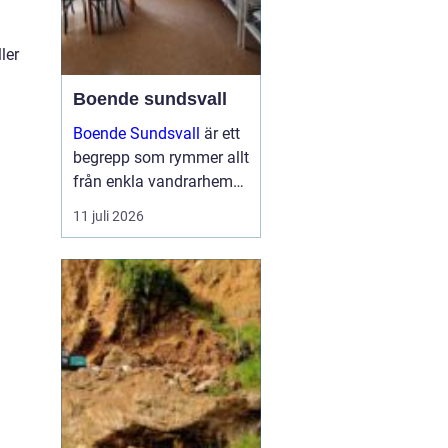
ler
Boende sundsvall
Boende Sundsvall
är ett
begrepp som rymmer allt
från enkla vandrarhem
till hotell och
11 juli 2026
långtidsboenden, och
staden har ett utbud
som passar många olika
behov och plånböcker.
Boende sundsvall för...