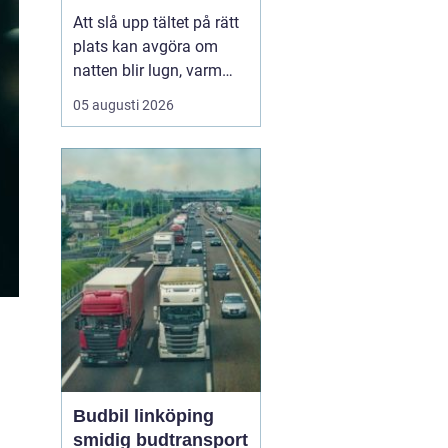
plats
Att slå upp tältet på rätt
plats kan avgöra om
natten blir lugn, varm
och trivsam eller kall,
05 augusti 2026
blöt och stökig. När fler
söker sig bort från stress
och skärmar
blir
tältplatser en
enkel väg
till lugn, n...
Budbil linköping
smidig budtransport