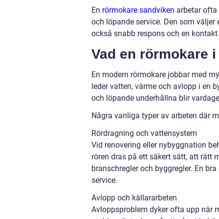
En
rörmokare sandviken
arbetar ofta
och löpande service. Den som väljer en
också snabb respons och en kontakt s
Vad en rörmokare i 
En modern rörmokare jobbar med myc
leder vatten, värme och avlopp i en b
och löpande underhållna blir vardage
Några vanliga typer av arbeten där m
Rördragning och vattensystem
Vid renovering eller nybyggnation be
rören dras på ett säkert sätt, att rätt
branschregler och byggregler. En bra 
service.
Avlopp och källararbeten
Avloppsproblem dyker ofta upp när ma