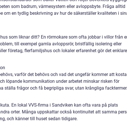
 arbeten som badrum, värmesystem eller avloppsbyte. Fråga alltid
be om en tydlig beskrivning av hur de säkerställer kvaliteten i sin
 hus som liknar ditt? En rörmokare som ofta jobbar i villor från 
oblem, till exempel gamla avloppsrör, bristfällig isolering eller
er företag, flerfamiljshus och lokaler erfarenhet gör det enklare
ion
behövs, varför det behövs och vad det ungefär kommer att kosta
er och löpande kommunikation under arbetet minskar risken för
ställa frågor och få begripliga svar, utan krångliga facktermer
kuta. En lokal VVS-firma i Sandviken kan ofta vara på plats
andra orter. Många uppskattar också kontinuitet att samma per
g, och känner till huset sedan tidigare.