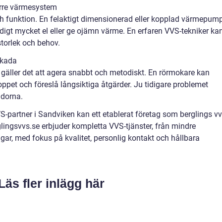
örre värmesystem
h funktion. En felaktigt dimensionerad eller kopplad värmepum
nödigt mycket el eller ge ojämn värme. En erfaren VVS-tekniker ka
torlek och behov.
skada
a gäller det att agera snabbt och metodiskt. En rörmokare kan
oppet och föreslå långsiktiga åtgärder. Ju tidigare problemet
adorna.
S-partner i Sandviken kan ett etablerat företag som berglings v
rglingsvvs.se erbjuder kompletta VVS-tjänster, från mindre
ngar, med fokus på kvalitet, personlig kontakt och hållbara
Läs fler inlägg här