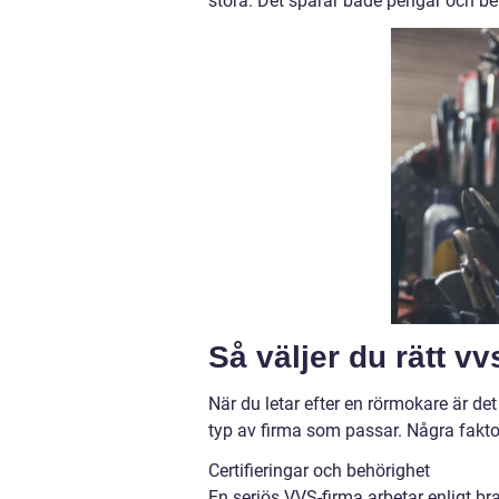
stora. Det sparar både pengar och b
Så väljer du rätt v
När du letar efter en rörmokare är d
typ av firma som passar. Några faktore
Certifieringar och behörighet
En seriös VVS-firma arbetar enligt b