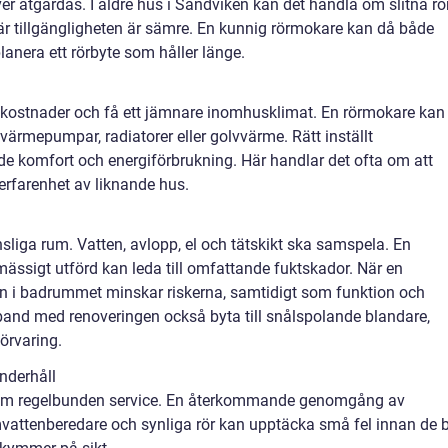
r åtgärdas. I äldre hus i Sandviken kan det handla om slitna rö
där tillgängligheten är sämre. En kunnig rörmokare kan då både
lanera ett rörbyte som håller länge.
kostnader och få ett jämnare inomhusklimat. En rörmokare kan
ra värmepumpar, radiatorer eller golvvärme. Rätt inställt
de komfort och energiförbrukning. Här handlar det ofta om att
erfarenhet av liknande hus.
liga rum. Vatten, avlopp, el och tätskikt ska samspela. En
ssigt utförd kan leda till omfattande fuktskador. När en
en i badrummet minskar riskerna, samtidigt som funktion och
band med renoveringen också byta till snålspolande blandare,
örvaring.
nderhåll
om regelbunden service. En återkommande genomgång av
vattenberedare och synliga rör kan upptäcka små fel innan de b