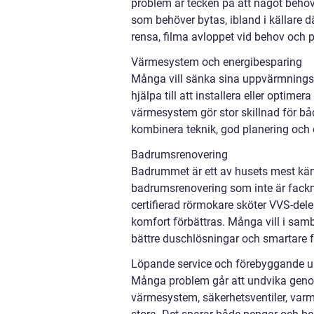
problem är tecken på att något behöve
som behöver bytas, ibland i källare 
rensa, filma avloppet vid behov och p
Värmesystem och energibesparing
Många vill sänka sina uppvärmnings
hjälpa till att installera eller optime
värmesystem gör stor skillnad för bå
kombinera teknik, god planering och 
Badrumsrenovering
Badrummet är ett av husets mest käns
badrumsrenovering som inte är fackmä
certifierad rörmokare sköter VVS-del
komfort förbättras. Många vill i sam
bättre duschlösningar och smartare f
Löpande service och förebyggande u
Många problem går att undvika gen
värmesystem, säkerhetsventiler, varm