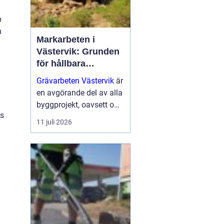
p
n
Markarbeten i
Västervik: Grunden
för hållbara
byggprojekt
Grävarbeten Västervik
är
en avgörande del av alla
byggprojekt, oavsett om
vs
det handlar om ett nytt
11 juli 2026
småhus, en skogs...