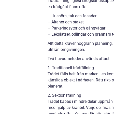
Trädfällning i glest skogslandskap skil
en trädgård finns ofta:
– Hushörn, tak och fasader
– Altaner och staket
– Parkeringsytor och gångvägar
– Lekplatser, odlingar och grannars 
Allt detta kräver noggrann planering.
utifrån omgivningen.
Två huvudmetoder används oftast:
1. Traditionell trädfällning
Trädet fälls helt från marken i en kon
känsliga objekt i närheten. Rätt rikt- o
planerat.
2. Sektionsfällning
Trädet kapas i mindre delar uppifrån och
med hjälp av kranbil. Varje del firas
används ofta i Kalmar där träd står tä