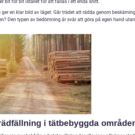
 bit för bit istället för att fällas i ett enda snitt.
ger en klar bild av läget: Går trädet att rädda genom beskärning
ägen? Den typen av bedömning är svår att göra på egen hand utan
trädfällning i tätbebyggda område