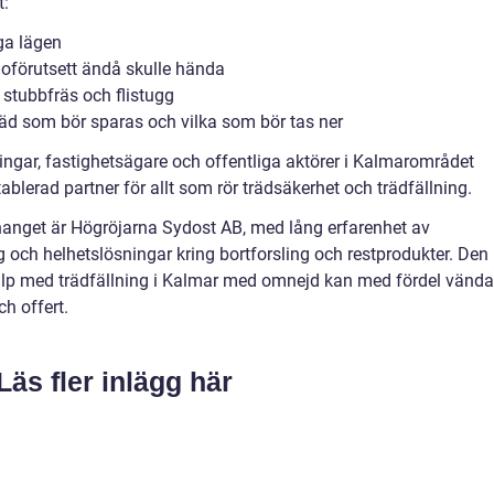
t:
ga lägen
oförutsett ändå skulle hända
, stubbfräs och flistugg
träd som bör sparas och vilka som bör tas ner
ingar, fastighetsägare och offentliga aktörer i Kalmarområdet
tablerad partner för allt som rör trädsäkerhet och trädfällning.
nget är Högröjarna Sydost AB, med lång erfarenhet av
 och helhetslösningar kring bortforsling och restprodukter. Den
älp med trädfällning i Kalmar med omnejd kan med fördel vända
ch offert.
Läs fler inlägg här