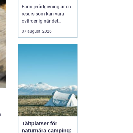
familj
Familjerådgivning är en
resurs som kan vara
ovärderlig när det
uppstår problem eller
07 augusti 2026
utmaningar inom
familjen. I Stockholm
finns det flera alternativ
att vända sig till för att
få stöd och vägledni...
n
n
Tältplatser för
naturnära camping: