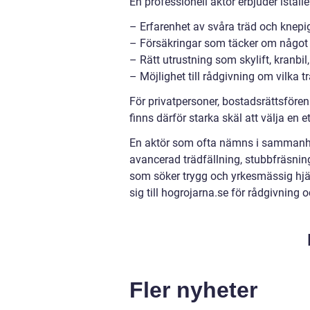
En professionell aktör erbjuder iställe
– Erfarenhet av svåra träd och knepi
– Försäkringar som täcker om något 
– Rätt utrustning som skylift, kranbil
– Möjlighet till rådgivning om vilka 
För privatpersoner, bostadsrättsfören
finns därför starka skäl att välja en e
En aktör som ofta nämns i sammanha
avancerad trädfällning, stubbfräsning
som söker trygg och yrkesmässig hj
sig till hogrojarna.se för rådgivning o
Fler nyheter