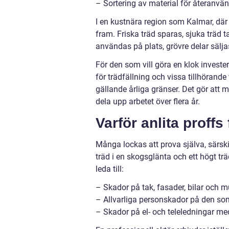
– Sortering av material för återanvän
I en kustnära region som Kalmar, där hå
fram. Friska träd sparas, sjuka träd t
användas på plats, grövre delar säljas
För den som vill göra en klok invest
för trädfällning och vissa tillhörande t
gällande årliga gränser. Det gör att mån
dela upp arbetet över flera år.
Varför anlita proffs
Många lockas att prova själva, särsk
träd i en skogsglänta och ett högt t
leda till:
– Skador på tak, fasader, bilar och m
– Allvarliga personskador på den som 
– Skador på el- och teleledningar me