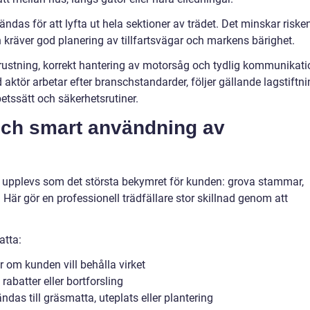
ndas för att lyfta ut hela sektioner av trädet. Det minskar riske
n kräver god planering av tillfartsvägar och markens bärighet.
rustning, korrekt hantering av motorsåg och tydlig kommunikati
ktör arbetar efter branschstandarder, följer gällande lagstiftni
etssätt och säkerhetsrutiner.
 och smart användning av
om upplevs som det största bekymret för kunden: grova stammar,
 Här gör en professionell trädfällare stor skillnad genom att
atta:
 om kunden vill behålla virket
rabatter eller bortforsling
das till gräsmatta, uteplats eller plantering