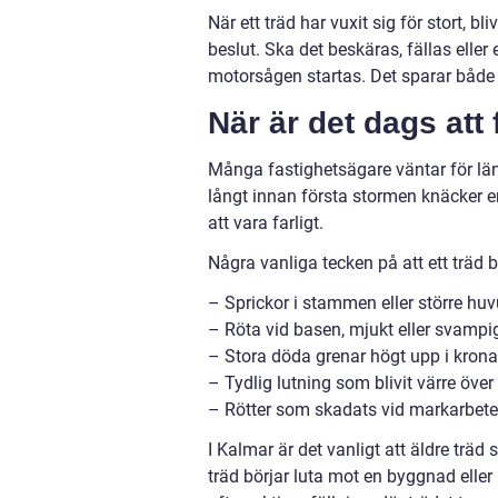
När ett träd har vuxit sig för stort, bl
beslut. Ska det beskäras, fällas eller
motorsågen startas. Det sparar både 
När är det dags att f
Många fastighetsägare väntar för län
långt innan första stormen knäcker en 
att vara farligt.
Några vanliga tecken på att ett träd
– Sprickor i stammen eller större hu
– Röta vid basen, mjukt eller svampig
– Stora döda grenar högt upp i kron
– Tydlig lutning som blivit värre över 
– Rötter som skadats vid markarbeten
I Kalmar är det vanligt att äldre träd 
träd börjar luta mot en byggnad eller