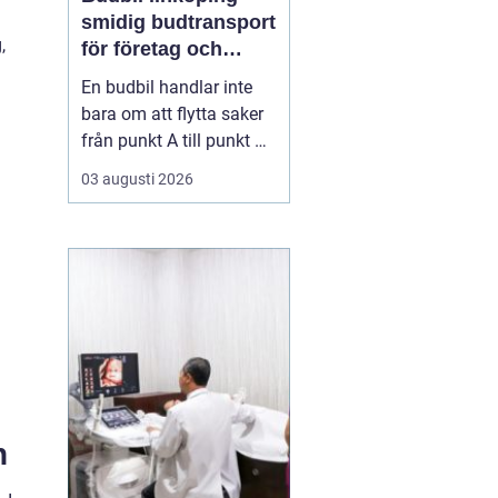
smidig budtransport
,
för företag och
privatpersoner
En budbil handlar inte
bara om att flytta saker
från punkt A till punkt B.
För många företag i
03 augusti 2026
Linköping är den en
avgörande del av
vardagens logistik. För
privatpersoner kan en
snabb budbil lösa allt
från akuta hämtningar
till tunga lyft som inte
få...
n