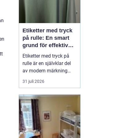
an
Etiketter med tryck
på rulle: En smart
en
grund för effektiv
märkning
tt
Etiketter med tryck på
rulle är en självklar del
av modern märkning
inom industri, handel
31 juli 2026
och logistik. Oavsett om
det gäller livsmedel, e-
handel eller tekniska
produkter krävs
lösningar som är
effektiva, drif...