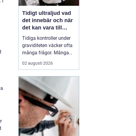
 I
Tidigt ultraljud vad
det innebär och när
det kan vara till
hjälp
Tidiga kontroller under
graviditeten väcker ofta
d
många frågor. Många
undrar när ultraljud kan
02 augusti 2026
göras, vad som går att
se och om
undersökningen kan
ga
säga något om barnets
hälsa. Tidigt ultraljud
har utvecklats mycket de
senaste åren och
används i dag bå...
r
d