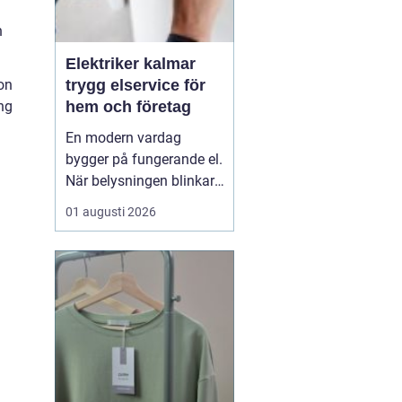
n
Elektriker kalmar
trygg elservice för
on
hem och företag
ng
En modern vardag
bygger på fungerande el.
När belysningen blinkar,
propparna går eller en ny
01 augusti 2026
laddbox ska på plats
behövs mer än spontana
lösningar. En kunnig
elektriker ser till att
anläggningen är säker,
laglig och anpassad
efter verkliga behov. I K...