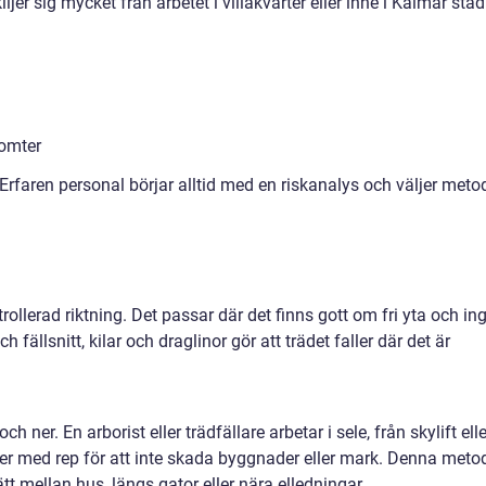
jer sig mycket från arbetet i villakvarter eller inne i Kalmar stad.
tomter
 Erfaren personal börjar alltid med en riskanalys och väljer meto
trollerad riktning. Det passar där det finns gott om fri yta och in
ch fällsnitt, kilar och draglinor gör att trädet faller där det är
 ner. En arborist eller trädfällare arbetar i sele, från skylift elle
 ner med rep för att inte skada byggnader eller mark. Denna meto
tt mellan hus, längs gator eller nära elledningar.