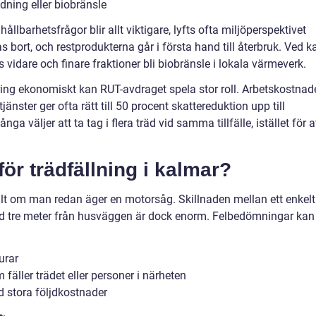
dning eller biobränsle
llbarhetsfrågor blir allt viktigare, lyfts ofta miljöperspektivet
as bort, och restprodukterna går i första hand till återbruk. Ved k
 vidare och finare fraktioner bli biobränsle i lokala värmeverk.
ering ekonomiskt kan RUT-avdraget spela stor roll. Arbetskostnad
jänster ger ofta rätt till 50 procent skattereduktion upp till
ga väljer att ta tag i flera träd vid samma tillfälle, istället för a
 för trädfällning i kalmar?
ilt om man redan äger en motorsåg. Skillnaden mellan ett enkelt
räd tre meter från husväggen är dock enorm. Felbedömningar kan
urar
fäller trädet eller personer i närheten
d stora följdkostnader