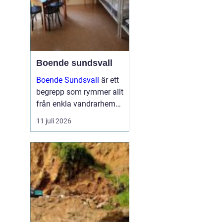
Boende sundsvall
Boende Sundsvall
är ett
begrepp som rymmer allt
från enkla vandrarhem
till hotell och
11 juli 2026
långtidsboenden, och
staden har ett utbud
som passar många olika
behov och plånböcker.
Boende sundsvall för...