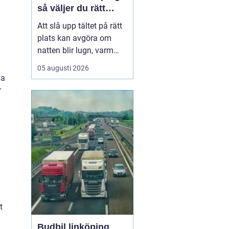
så väljer du rätt
plats
Att slå upp tältet på rätt
plats kan avgöra om
natten blir lugn, varm
och trivsam eller kall,
05 augusti 2026
blöt och stökig. När fler
na
söker sig bort från stress
r
och skärmar
blir
tältplatser en
enkel väg
till lugn, n...
t
Budbil linköping