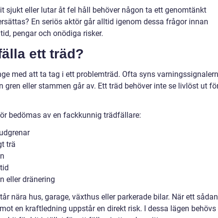
ivit sjukt eller lutar åt fel håll behöver någon ta ett genomtänkt
 ersättas? En seriös aktör går alltid igenom dessa frågor innan
tid, pengar och onödiga risker.
älla ett träd?
ge med att ta tag i ett problemträd. Ofta syns varningssignaler
gren eller stammen går av. Ett träd behöver inte se livlöst ut fö
 bör bedömas av en fackkunnig trädfällare:
vudgrenar
t trä
an
tid
 eller dränering
står nära hus, garage, växthus eller parkerade bilar. När ett sådan
 mot en kraftledning uppstår en direkt risk. I dessa lägen behövs