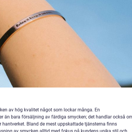
cken av hög kvalitet något som lockar många. En
er än bara försäljning av färdiga smycken; det handlar också o
r hantverket. Bland de mest uppskattade tjänsterna finns
assning av smycken alltid med fokus på kundens unika stil och