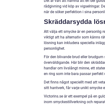
Det är värt att nämna att en del guld
rådgivning vid köp av vigselringar. 
när de söker perfektion i sina person
Skräddarsydda lös
Att välja ett smycke är en personlig r
viktigt att ha alternativ som känns r
lösning kan inkludera speciella inläggn
personlighet.
För den blivande brud eller brudgum s
överväldigande. Här blir den skrädda
handlar om livslångt minne, ett stat
en ring som inte bara passar perfekt
Det finns något speciellt med att vet
sitt hantverk, får varje unikt smycke e
Victorins.se är ett exempel på en gu
inom smyckestillverkning och reparati