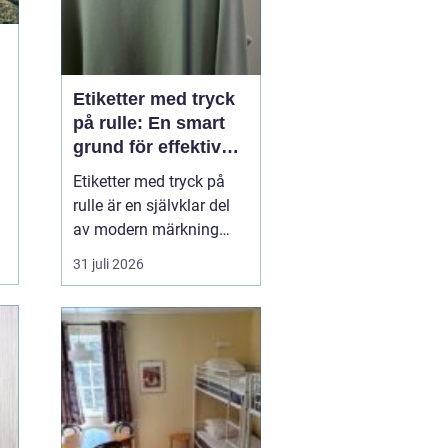
Etiketter med tryck
på rulle: En smart
grund för effektiv
märkning
Etiketter med tryck på
rulle är en självklar del
av modern märkning
inom industri, handel
31 juli 2026
och logistik. Oavsett om
det gäller livsmedel, e-
handel eller tekniska
produkter krävs
lösningar som är
effektiva, drif...