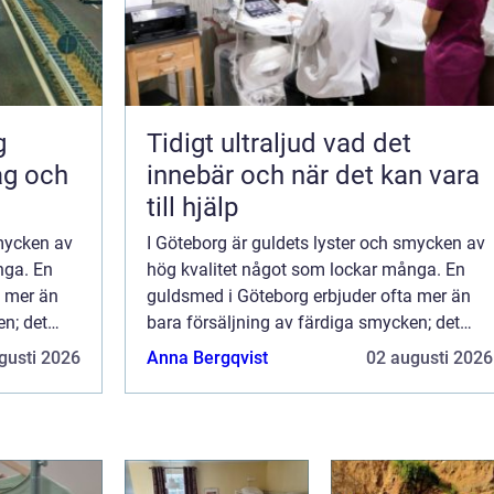
Tidigt ultraljud vad det
ag och
innebär och när det kan vara
till hjälp
smycken av
I Göteborg är guldets lyster och smycken av
nga. En
hög kvalitet något som lockar många. En
a mer än
guldsmed i Göteborg erbjuder ofta mer än
en; det
bara försäljning av färdiga smycken; det
uch och en
handlar också om en personlig touch och en
gusti 2026
Anna Bergqvist
02 augusti 2026
est upp...
passion för hantverket. Bland de mest upp...