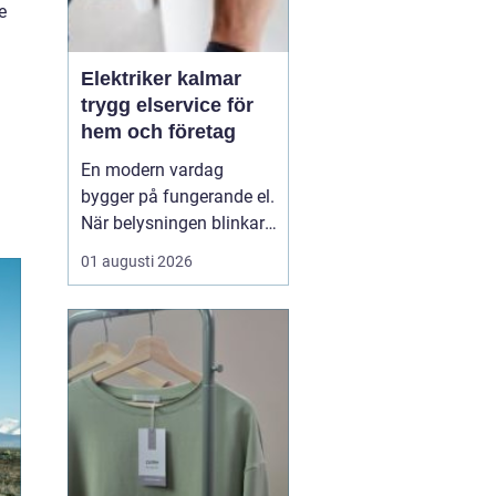
e
Elektriker kalmar
trygg elservice för
hem och företag
En modern vardag
bygger på fungerande el.
När belysningen blinkar,
propparna går eller en ny
01 augusti 2026
laddbox ska på plats
behövs mer än spontana
lösningar. En kunnig
elektriker ser till att
anläggningen är säker,
laglig och anpassad
efter verkliga behov. I K...