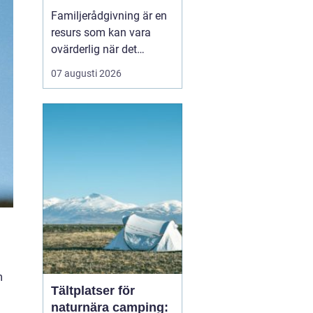
familj
Familjerådgivning är en
resurs som kan vara
ovärderlig när det
uppstår problem eller
07 augusti 2026
utmaningar inom
familjen. I Stockholm
finns det flera alternativ
att vända sig till för att
få stöd och vägledni...
m
Tältplatser för
naturnära camping: