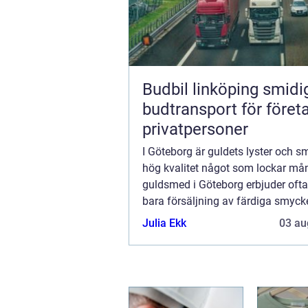
Budbil linköping smidig
budtransport för föret
privatpersoner
I Göteborg är guldets lyster och 
hög kvalitet något som lockar må
guldsmed i Göteborg erbjuder oft
bara försäljning av färdiga smyck
handlar också om en personlig to
Julia Ekk
03 au
passion för hantverket. Bland de m