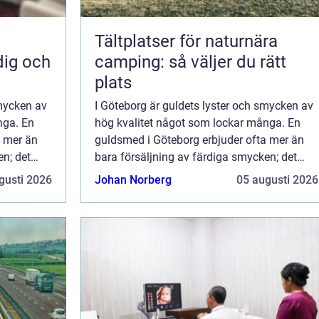
Tältplatser för naturnära
dig och
camping: så väljer du rätt
plats
smycken av
I Göteborg är guldets lyster och smycken av
nga. En
hög kvalitet något som lockar många. En
a mer än
guldsmed i Göteborg erbjuder ofta mer än
en; det
bara försäljning av färdiga smycken; det
uch och en
handlar också om en personlig touch och en
gusti 2026
Johan Norberg
05 augusti 2026
est upp...
passion för hantverket. Bland de mest upp...