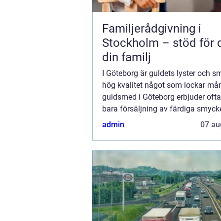
Familjerådgivning i
Stockholm – stöd för 
din familj
I Göteborg är guldets lyster och 
hög kvalitet något som lockar må
guldsmed i Göteborg erbjuder oft
bara försäljning av färdiga smyck
handlar också om en personlig to
admin
07 au
passion för hantverket. Bland de m