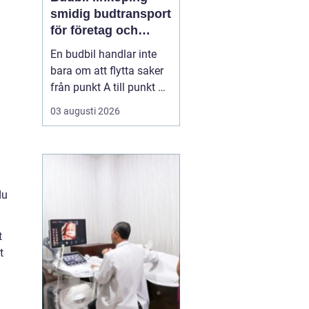
smidig budtransport
för företag och
privatpersoner
En budbil handlar inte
bara om att flytta saker
från punkt A till punkt B.
För många företag i
03 augusti 2026
Linköping är den en
avgörande del av
vardagens logistik. För
privatpersoner kan en
snabb budbil lösa allt
du
från akuta hämtningar
till tunga lyft som inte
t
få...
t