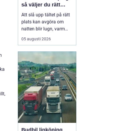
så väljer du rätt
plats
Att slå upp tältet på rätt
plats kan avgöra om
natten blir lugn, varm
och trivsam eller kall,
05 augusti 2026
blöt och stökig. När fler
söker sig bort från stress
h
och skärmar
blir
tältplatser en
enkel väg
ska
till lugn, n...
lt,
Budbil linköping