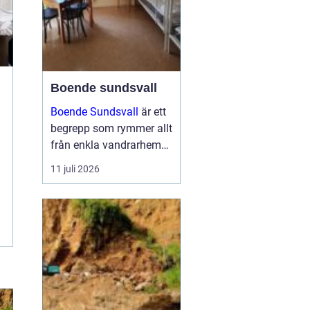
Boende sundsvall
Boende Sundsvall
är ett
begrepp som rymmer allt
från enkla vandrarhem
till hotell och
11 juli 2026
långtidsboenden, och
staden har ett utbud
som passar många olika
behov och plånböcker.
Boende sundsvall för...