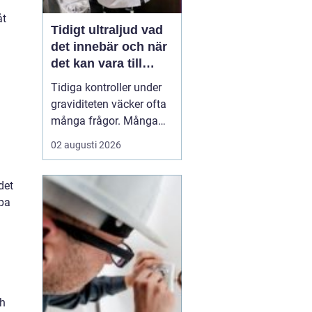
åt
Tidigt ultraljud vad
det innebär och när
det kan vara till
hjälp
Tidiga kontroller under
graviditeten väcker ofta
många frågor. Många
undrar när ultraljud kan
02 augusti 2026
göras, vad som går att
se och om
det
undersökningen kan
apa
säga något om barnets
hälsa. Tidigt ultraljud
har utvecklats mycket de
senaste åren och
används i dag bå...
ch