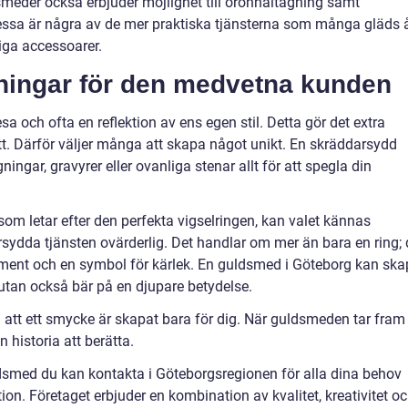
smeder också erbjuder möjlighet till öronhåltagning samt
Dessa är några av de mer praktiska tjänsterna som många gläds 
liga accessoarer.
ningar för den medvetna kunden
esa och ofta en reflektion av ens egen stil. Detta gör det extra
ätt. Därför väljer många att skapa något unikt. En skräddarsydd
ingar, gravyrer eller ovanliga stenar allt för att spegla din
om letar efter den perfekta vigselringen, kan valet kännas
rsydda tjänsten ovärderlig. Det handlar om mer än bara en ring; 
ement och en symbol för kärlek. En guldsmed i Göteborg kan sk
 utan också bär på en djupare betydelse.
a att ett smycke är skapat bara för dig. När guldsmeden tar fram
n historia att berätta.
ldsmed du kan kontakta i Göteborgsregionen för alla dina behov
on. Företaget erbjuder en kombination av kvalitet, kreativitet o