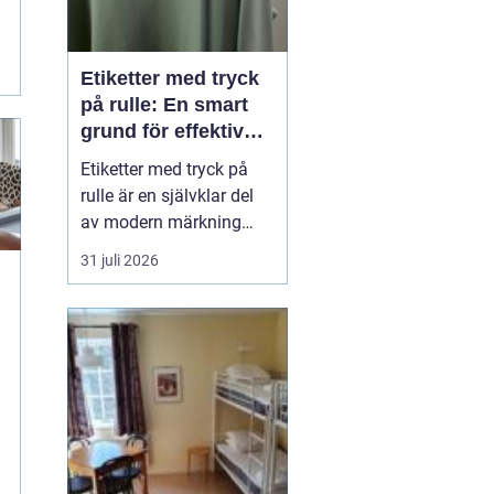
Etiketter med tryck
på rulle: En smart
grund för effektiv
märkning
Etiketter med tryck på
rulle är en självklar del
av modern märkning
inom industri, handel
31 juli 2026
och logistik. Oavsett om
det gäller livsmedel, e-
handel eller tekniska
produkter krävs
lösningar som är
effektiva, drif...