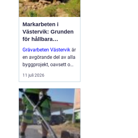
Markarbeten i
Västervik: Grunden
för hållbara
byggprojekt
Grävarbeten Västervik
är
en avgörande del av alla
byggprojekt, oavsett om
det handlar om ett nytt
11 juli 2026
småhus, en skogs...