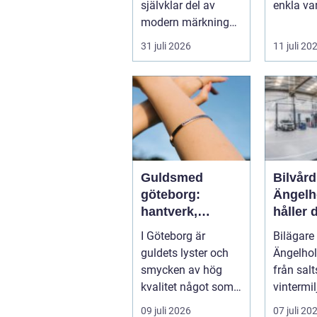
självklar del av
enkla v
modern märkning
till hotel
inom indust...
långtids
31 juli 2026
11 juli 20
Guldsmed
Bilvård
göteborg:
Ängelho
hantverk,
håller 
kvalitet och
toppski
I Göteborg är
Bilägare 
personlig
runt
guldets lyster och
Ängelholm
service
smycken av hög
från sal
kvalitet något som
vintermilj
lockar många. En
dammig
09 juli 2026
07 juli 20