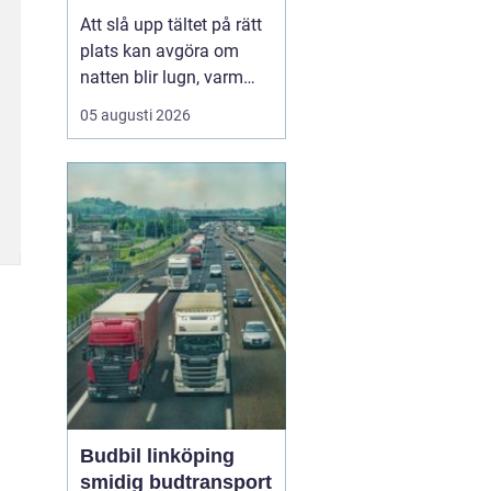
plats
Att slå upp tältet på rätt
plats kan avgöra om
natten blir lugn, varm
och trivsam eller kall,
05 augusti 2026
blöt och stökig. När fler
söker sig bort från stress
och skärmar
blir
tältplatser en
enkel väg
till lugn, n...
Budbil linköping
smidig budtransport