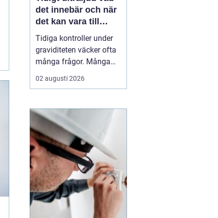
det innebär och när
det kan vara till
hjälp
Tidiga kontroller under
graviditeten väcker ofta
många frågor. Många
undrar när ultraljud kan
02 augusti 2026
göras, vad som går att
se och om
undersökningen kan
säga något om barnets
hälsa. Tidigt ultraljud
har utvecklats mycket de
senaste åren och
används i dag bå...