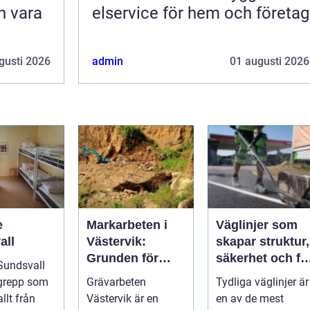
n vara
elservice för hem och företag
gusti 2026
admin
01 augusti 2026
e
Markarbeten i
Väglinjer som
all
Västervik:
skapar struktur,
Grunden för
säkerhet och fly
Sundsvall
hållbara
i trafiken
egrepp som
Grävarbeten
Tydliga väglinjer är
byggprojekt
llt från
Västervik är en
en av de mest