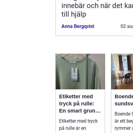
innebär och när det ka
till hjälp
Anna Bergqvist
02 au
Etiketter med
Boend
tryck på rulle:
sundsv
En smart grund
Boende 
för effektiv
Etiketter med tryck
är ett b
märkning
på rulle är en
rymmer a