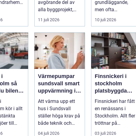
andrarhem
avgörande del av
grundläggande,
l och
alla byggprojekt,
men ofta
boende...
oavsett om det ha...
underskattade,
26
11 juli 2026
10 juli 2026
delarna i
trafikmiljön. De...
 i
Värmepumpar
Finsnickeri i
lm så
sundsvall smart
stockholm
du bilen i
uppvärmning i
platsbyggda
ck året
hårt klimat
lösningar som
i
Att värma upp ett
Finsnickeri har fått
förändrar
 kör i allt
hus i Sundsvall
en renässans i
hemmet
tstänkta
ställer höga krav på
Stockholm. Allt fler
öer till
både teknik och
tröttnar på
a
plånbok. Vintrarna
standardlösningar
26
04 juli 2026
03 juli 2026