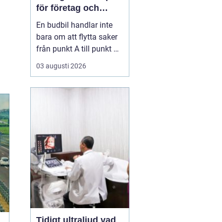
för företag och
privatpersoner
En budbil handlar inte
bara om att flytta saker
från punkt A till punkt B.
För många företag i
03 augusti 2026
Linköping är den en
avgörande del av
vardagens logistik. För
privatpersoner kan en
snabb budbil lösa allt
från akuta hämtningar
till tunga lyft som inte
få...
Tidigt ultraljud vad