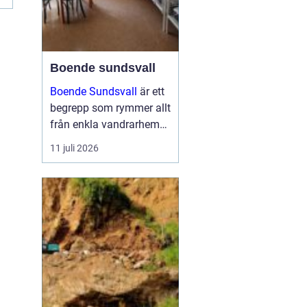
Boende sundsvall
Boende Sundsvall
är ett
begrepp som rymmer allt
från enkla vandrarhem
till hotell och
11 juli 2026
långtidsboenden, och
staden har ett utbud
som passar många olika
behov och plånböcker.
Boende sundsvall för...