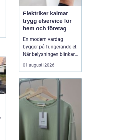
Elektriker kalmar
trygg elservice för
hem och företag
En modern vardag
bygger på fungerande el.
När belysningen blinkar,
propparna går eller en ny
01 augusti 2026
laddbox ska på plats
behövs mer än spontana
lösningar. En kunnig
elektriker ser till att
anläggningen är säker,
laglig och anpassad
efter verkliga behov. I K...
t