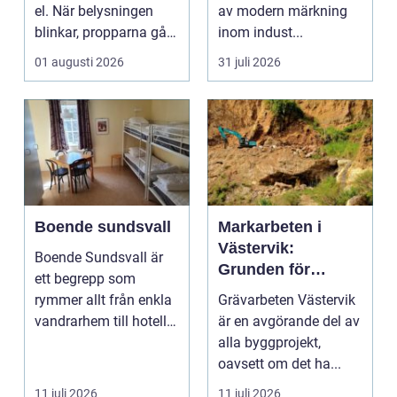
el. När belysningen
av modern märkning
blinkar, propparna går
inom indust...
eller en ny laddbox...
01 augusti 2026
31 juli 2026
Boende sundsvall
Markarbeten i
Västervik:
Boende Sundsvall är
Grunden för
ett begrepp som
hållbara
rymmer allt från enkla
Grävarbeten Västervik
byggprojekt
vandrarhem till hotell
är en avgörande del av
och långtidsboende...
alla byggprojekt,
oavsett om det ha...
11 juli 2026
11 juli 2026