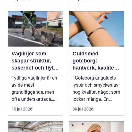
Väglinjer som
Guldsmed
skapar struktur,
göteborg:
säkerhet och flyt i
hantverk, kvalitet
trafiken
och personlig
Tydliga väglinjer är en
I Göteborg är guldets
service
av de mest
lyster och smycken av
grundläggande, men
hög kvalitet något som
ofta underskattade,
lockar många. En
delarna i trafikmiljön.
guldsmed i Göteb...
10 juli 2026
09 juli 2026
De...