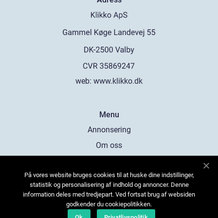
web:
www.klikko.dk
Menu
Annonsering
Om oss
Cookies
På vores website bruges cookies til at huske dine indstillinger,
Kontakta oss
statistik og personalisering af indhold og annoncer. Denne
Sitemap
information deles med tredjepart. Ved fortsat brug af websiden
godkender du cookiepolitikken.
Ok
Privatlivspolitik