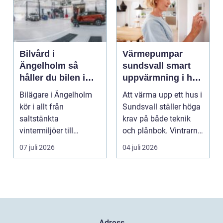
Bilvård i
Värmepumpar
Ängelholm så
sundsvall smart
håller du bilen i
uppvärmning i hårt
toppskick året runt
klimat
Bilägare i Ängelholm
Att värma upp ett hus i
kör i allt från
Sundsvall ställer höga
saltstänkta
krav på både teknik
vintermiljöer till
och plånbok. Vintrarna
dammiga
är långa, ...
07 juli 2026
04 juli 2026
sommarvägar. Bilen
utsät...
Adress