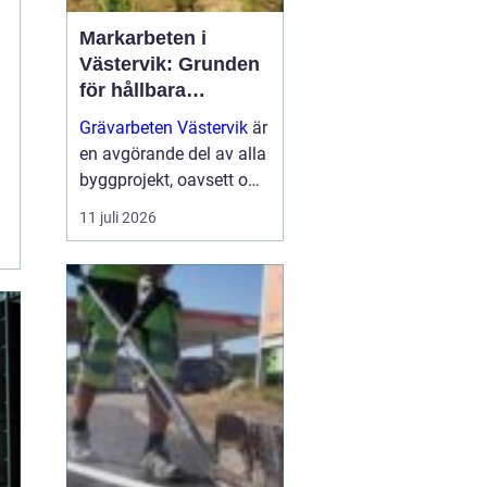
Markarbeten i
Västervik: Grunden
för hållbara
byggprojekt
Grävarbeten Västervik
är
en avgörande del av alla
byggprojekt, oavsett om
det handlar om ett nytt
11 juli 2026
småhus, en skogs...