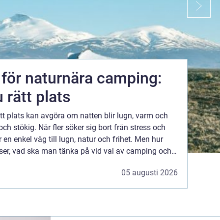
r för naturnära camping:
u rätt plats
rätt plats kan avgöra om natten blir lugn, varm och
r en enkel väg till lugn, natur och frihet. Men hur
atser, vad ska man tänka på vid val av camping och
pplevelse, särskilt med barn?...
05 augusti 2026