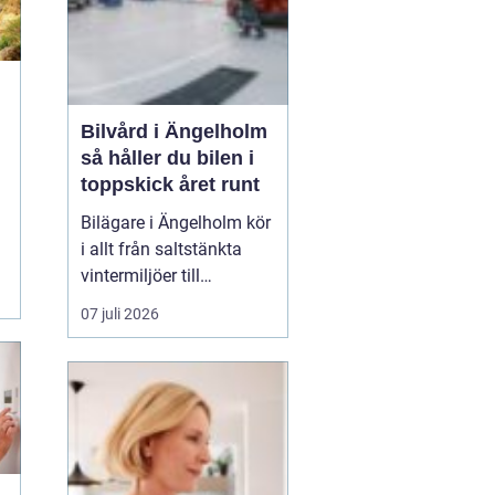
Bilvård i Ängelholm
så håller du bilen i
toppskick året runt
Bilägare i Ängelholm kör
i allt från saltstänkta
vintermiljöer till
.
dammiga sommarvägar.
07 juli 2026
Bilen utsätts för mer än
man först tror.
Professionell bilvård
handlar inte bara om en
snygg yta, utan om att
skydda bilen, förlänga
livslängden och behålla