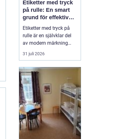
Etiketter med tryck
på rulle: En smart
grund för effektiv
märkning
Etiketter med tryck på
rulle är en självklar del
av modern märkning
inom industri, handel
31 juli 2026
och logistik. Oavsett om
det gäller livsmedel, e-
handel eller tekniska
produkter krävs
lösningar som är
effektiva, drif...