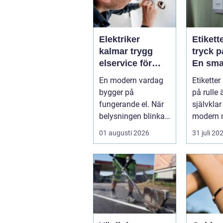
Elektriker
Etikett
kalmar trygg
tryck p
elservice för
En sma
hem och företag
för effe
En modern vardag
Etiketter
märkni
bygger på
på rulle 
fungerande el. När
självklar
belysningen blinkar,
modern 
propparna går eller
inom indu
01 augusti 2026
31 juli 20
en ny laddbox...