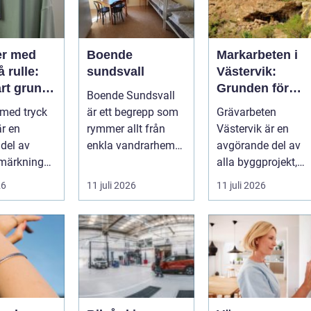
er med
Boende
Markarbeten i
å rulle:
sundsvall
Västervik:
rt grund
Grunden för
Boende Sundsvall
ktiv
hållbara
 med tryck
är ett begrepp som
Grävarbeten
ng
byggprojekt
är en
rymmer allt från
Västervik är en
 del av
enkla vandrarhem
avgörande del av
märkning
till hotell och
alla byggprojekt,
st...
långtidsboende...
oavsett om det ha..
26
11 juli 2026
11 juli 2026