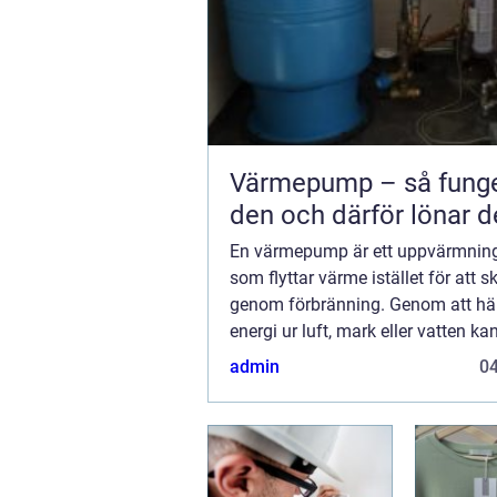
Värmepump – så funge
den och därför lönar d
En värmepump är ett uppvärmnin
som flyttar värme istället för att 
genom förbränning. Genom att h
energi ur luft, mark eller vatten ka
värmepump ofta ge tre till fem gån
admin
0