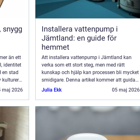
Installera vattenpump i
Jämtland: en guide för
hemmet
mer än ett
Att installera vattenpump i Jämtland kan
, identitet
verka som ett stort steg, men med rätt
I en stad
kunskap och hjälp kan processen bli mycket
kulturer
smidigare. Denna artikel kommer att guida
t från
dig genom valet av rätt vattenpump och
5 maj 2026
Julia Ekk
05 maj 2026
installationens olika fase...