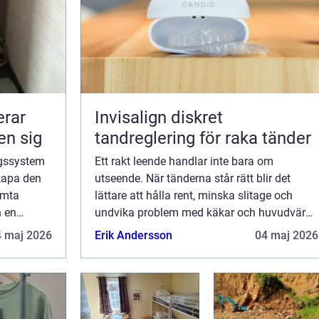
rar
Invisalign diskret
en sig
tandreglering för raka tänder
gssystem
Ett rakt leende handlar inte bara om
skapa den
utseende. När tänderna står rätt blir det
ämta
lättare att hålla rent, minska slitage och
n en
undvika problem med käkar och huvudvärk.
...
Under lång tid har tandställning inneburit
4 maj 2026
Erik Andersson
04 maj 2026
synliga metallfästen, men i dag finns ett al...