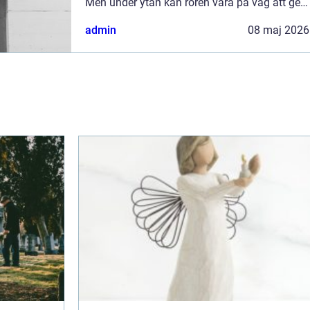
Men under ytan kan rören vara på väg att ge
upp. En Rörinspektion stockholm ger en tydlig
admin
08 maj 2026
bild av rörens skick...