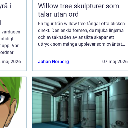
rå i
Willow tree skulpturer som
talar utan ord
d
En figur från willow tree fångar ofta blicken
direkt. Den enkla formen, de mjuka linjerna
s vardagen
och avsaknaden av ansikte skapar ett
mtidigt
uttryck som många upplever som oväntat
 upp. Var
starkt. I stället för tydliga miner bär figurerna
 ordnar
ett budskap i en handrörelse, en o...
de
8 maj 2026
Johan Norberg
07 maj 2026
 som bor i