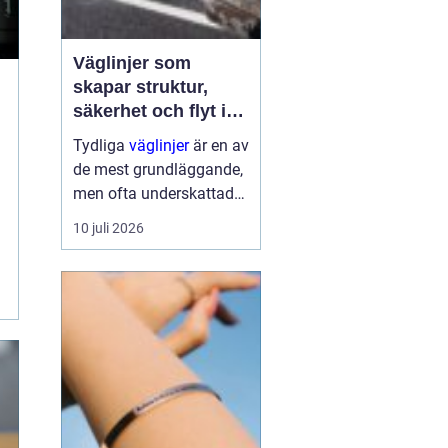
Väglinjer som
skapar struktur,
säkerhet och flyt i
trafiken
Tydliga
väglinjer
är en av
de mest grundläggande,
men ofta underskattade,
delarna i trafikmiljön. De
10 juli 2026
styr bilister, visar gående
var det är tryggt att
korsa vägen och hjälper
yrkeschaufförer att lasta
och lossa...