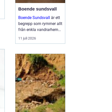
Boende sundsvall
Boende Sundsvall
är ett
begrepp som rymmer allt
från enkla vandrarhem
till hotell och
11 juli 2026
långtidsboenden, och
staden har ett utbud
som passar många olika
behov och plånböcker.
Boende sundsvall för...