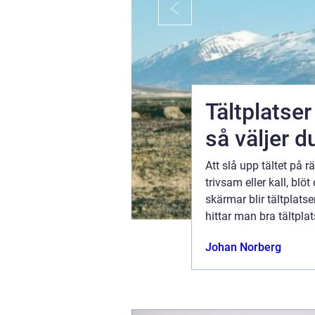
Tältplatse
så väljer d
r. Många
Att slå upp tältet på 
trivsam eller kall, blöt och stökig. När fler söker sig bort från stress och
ljud har
skärmar blir tältplatse
 datering
hittar man bra tältpl
höver
hur får man en trygg u
ugusti 2026
Johan Norberg