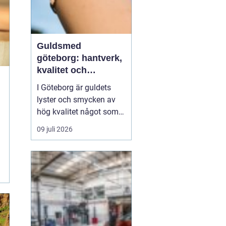
Guldsmed
göteborg: hantverk,
kvalitet och
personlig service
I Göteborg är guldets
lyster och smycken av
hög kvalitet något som
lockar många. En
09 juli 2026
guldsmed i Göteborg
erbjuder ofta mer än
bara försäljning av
färdiga smycken; det
handlar också om en
personlig touch ...