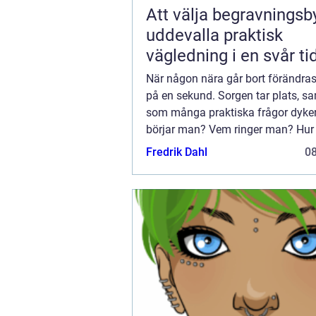
Att välja begravningsby
uddevalla praktisk
vägledning i en svår ti
När någon nära går bort förändra
på en sekund. Sorgen tar plats, sa
som många praktiska frågor dyker
börjar man? Vem ringer man? Hur
man en begravning som känns bå
Fredrik Dahl
0
personlig och respektfull? För den
eller ...