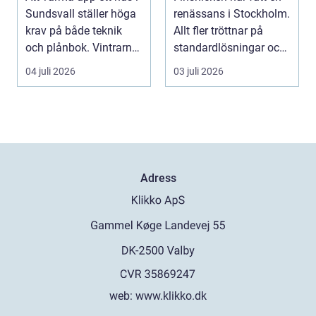
förändrar hemmet
Sundsvall ställer höga
renässans i Stockholm.
krav på både teknik
Allt fler tröttnar på
och plånbok. Vintrarna
standardlösningar och
är långa, ...
vill i st...
04 juli 2026
03 juli 2026
Adress
web:
www.klikko.dk