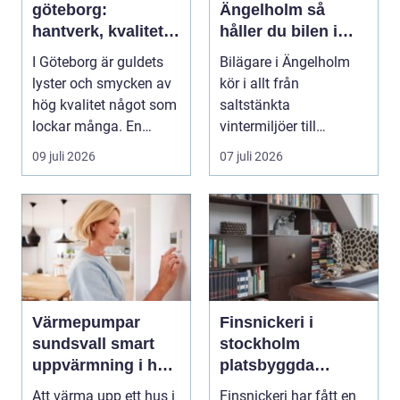
göteborg:
Ängelholm så
hantverk, kvalitet
håller du bilen i
och personlig
toppskick året runt
I Göteborg är guldets
Bilägare i Ängelholm
service
lyster och smycken av
kör i allt från
hög kvalitet något som
saltstänkta
lockar många. En
vintermiljöer till
guldsmed i Göteb...
dammiga
09 juli 2026
07 juli 2026
sommarvägar. Bilen
utsät...
Värmepumpar
Finsnickeri i
sundsvall smart
stockholm
uppvärmning i hårt
platsbyggda
klimat
lösningar som
Att värma upp ett hus i
Finsnickeri har fått en