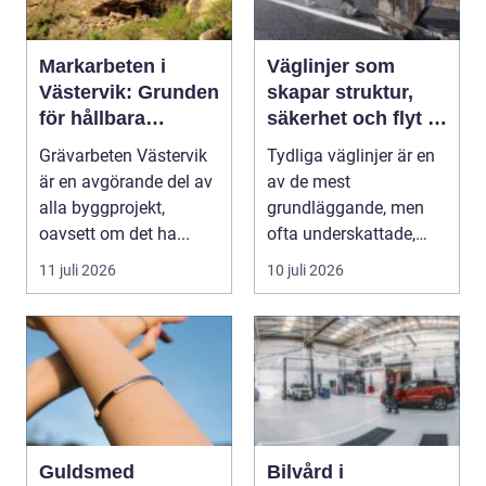
Markarbeten i
Väglinjer som
Västervik: Grunden
skapar struktur,
för hållbara
säkerhet och flyt i
byggprojekt
trafiken
Grävarbeten Västervik
Tydliga väglinjer är en
är en avgörande del av
av de mest
alla byggprojekt,
grundläggande, men
oavsett om det ha...
ofta underskattade,
delarna i trafikmiljön.
11 juli 2026
10 juli 2026
De...
Guldsmed
Bilvård i