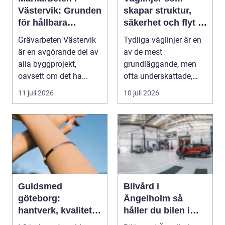
Västervik: Grunden
skapar struktur,
för hållbara
säkerhet och flyt i
byggprojekt
trafiken
Grävarbeten Västervik
Tydliga väglinjer är en
är en avgörande del av
av de mest
alla byggprojekt,
grundläggande, men
oavsett om det ha...
ofta underskattade,
delarna i trafikmiljön.
11 juli 2026
10 juli 2026
De...
Guldsmed
Bilvård i
göteborg:
Ängelholm så
hantverk, kvalitet
håller du bilen i
och personlig
toppskick året runt