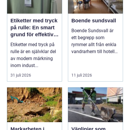
Etiketter med tryck
Boende sundsvall
på rulle: En smart
Boende Sundsvall är
grund för effektiv
ett begrepp som
märkning
Etiketter med tryck på
rymmer allt från enkla
rulle är en självklar del
vandrarhem till hotell
av modern märkning
och långtidsboende...
inom indust...
31 juli 2026
11 juli 2026
Markarbeten i
Väglinjer som