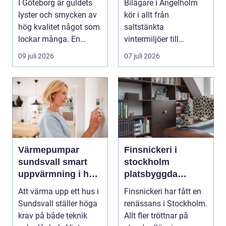
I Göteborg är guldets
Bilägare i Ängelholm
service
lyster och smycken av
kör i allt från
hög kvalitet något som
saltstänkta
lockar många. En
vintermiljöer till
guldsmed i Göteb...
dammiga
09 juli 2026
07 juli 2026
sommarvägar. Bilen
utsät...
Värmepumpar
Finsnickeri i
sundsvall smart
stockholm
uppvärmning i hårt
platsbyggda
klimat
lösningar som
Att värma upp ett hus i
Finsnickeri har fått en
förändrar hemmet
Sundsvall ställer höga
renässans i Stockholm.
krav på både teknik
Allt fler tröttnar på