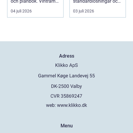
och plånbok. Vintrarna
standardlösningar och
är långa, ...
vill i st...
04 juli 2026
03 juli 2026
Adress
web:
www.klikko.dk
Menu