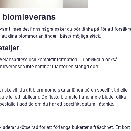
d blomleverans
vämt, men det finns några saker du bör tänka på för att försäkr
 att dina blommor anländer i bästa möjliga skick.
taljer
everansadress och kontaktinformation. Dubbelkolla också
omleveransen inte hamnar utanför en stängd dörr.
nske vill du att blommorna ska anlända på en specifik tid eller
g eller ett jubileum. De flesta blomsterhandlare erbjuder olika
eställa i god tid om du har ett specifikt datum i åtanke.
uderar skötselråd för att förlänga bukettens fräschhet. Ett kort