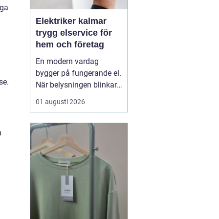
iga
Elektriker kalmar
trygg elservice för
hem och företag
En modern vardag
bygger på fungerande el.
se.
När belysningen blinkar,
propparna går eller en ny
01 augusti 2026
laddbox ska på plats
behövs mer än spontana
lösningar. En kunnig
n
elektriker ser till att
anläggningen är säker,
laglig och anpassad
efter verkliga behov. I K...