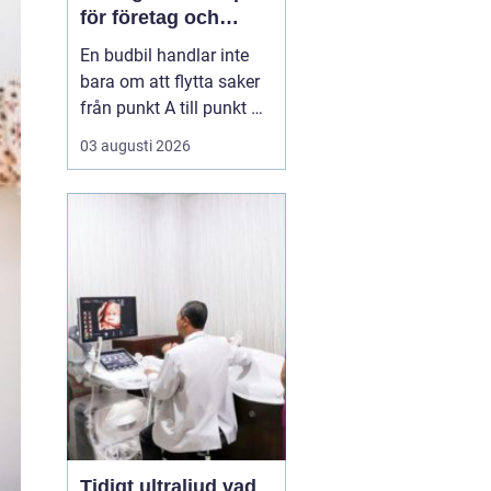
för företag och
privatpersoner
En budbil handlar inte
bara om att flytta saker
från punkt A till punkt B.
För många företag i
03 augusti 2026
Linköping är den en
avgörande del av
vardagens logistik. För
privatpersoner kan en
snabb budbil lösa allt
från akuta hämtningar
till tunga lyft som inte
få...
Tidigt ultraljud vad