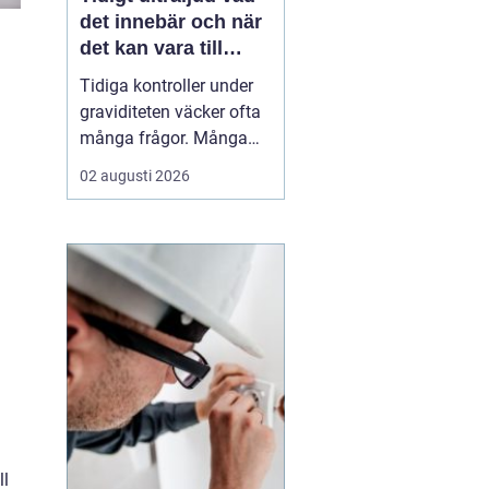
det innebär och när
det kan vara till
hjälp
Tidiga kontroller under
graviditeten väcker ofta
många frågor. Många
undrar när ultraljud kan
02 augusti 2026
göras, vad som går att
se och om
undersökningen kan
säga något om barnets
hälsa. Tidigt ultraljud
har utvecklats mycket de
senaste åren och
används i dag bå...
ll