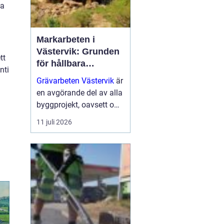
va
Markarbeten i
Västervik: Grunden
tt
för hållbara
nti
byggprojekt
Grävarbeten Västervik
är
en avgörande del av alla
byggprojekt, oavsett om
det handlar om ett nytt
11 juli 2026
småhus, en skogs...