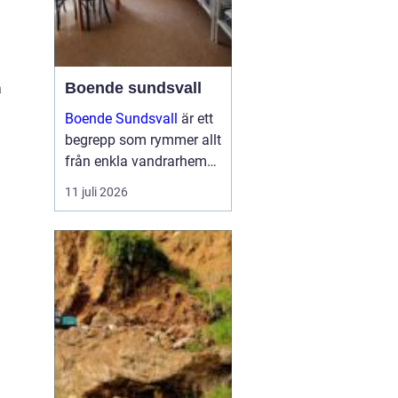
Boende sundsvall
a
Boende Sundsvall
är ett
begrepp som rymmer allt
från enkla vandrarhem
till hotell och
11 juli 2026
långtidsboenden, och
staden har ett utbud
som passar många olika
behov och plånböcker.
Boende sundsvall för...