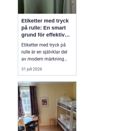
Etiketter med tryck
på rulle: En smart
grund för effektiv
märkning
Etiketter med tryck på
rulle är en självklar del
av modern märkning
inom industri, handel
31 juli 2026
och logistik. Oavsett om
det gäller livsmedel, e-
handel eller tekniska
produkter krävs
lösningar som är
effektiva, drif...