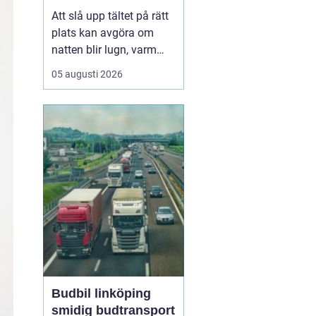
plats
Att slå upp tältet på rätt
plats kan avgöra om
natten blir lugn, varm
och trivsam eller kall,
05 augusti 2026
blöt och stökig. När fler
söker sig bort från stress
och skärmar
blir
tältplatser en
enkel väg
till lugn, n...
Budbil linköping
smidig budtransport