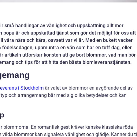
blir små handlingar av vänlighet och uppskattning allt mer
n populär och uppskattad tjänst som gör det möjligt för oss att
ll våra nära och kära, oavsett var vi är. Med en bukett vacker
födelsedagen, uppmuntra en vän som har en tuff dag, eller
är artikeln utforskar konsten att ge bort blommor, vad man bör
mang och tips för att hitta den bästa blomleveranstjänsten.
ngemang
leverans i Stockholm
är valet av blommor en avgörande del av
 typ och arrangemang bär med sig olika betydelser och kan
ap
kar blommorna. En romantisk gest kräver kanske klassiska röda
vilda blommor kan signalera vänlighet och glädje. Känner du ti