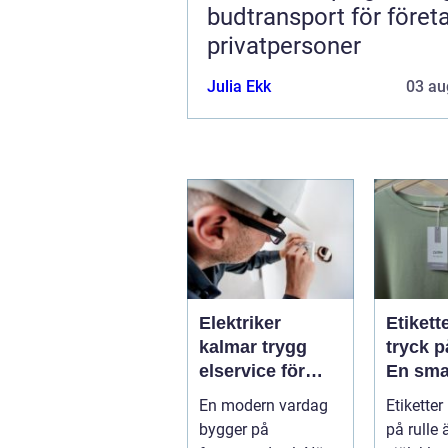
budtransport för föret
privatpersoner
Julia Ekk
03 au
Elektriker
Etikett
kalmar trygg
tryck p
elservice för
En sma
hem och företag
för effe
En modern vardag
Etiketter
märkni
bygger på
på rulle 