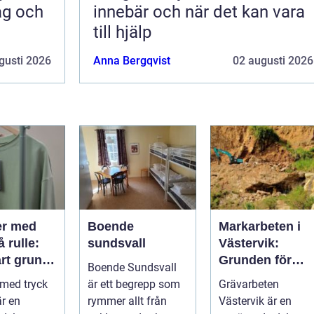
ag och
innebär och när det kan vara
till hjälp
gusti 2026
Anna Bergqvist
02 augusti 2026
er med
Boende
Markarbeten i
å rulle:
sundsvall
Västervik:
rt grund
Grunden för
Boende Sundsvall
ktiv
hållbara
 med tryck
är ett begrepp som
Grävarbeten
ng
byggprojekt
är en
rymmer allt från
Västervik är en