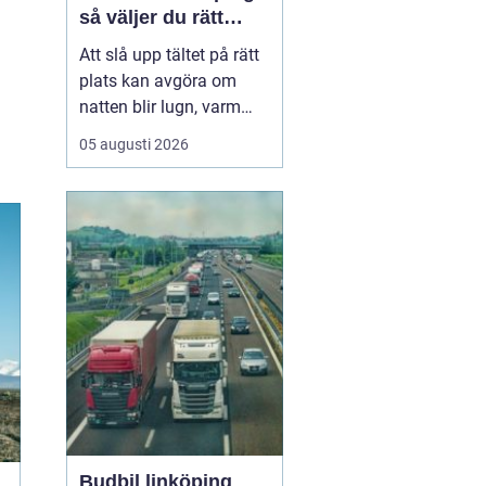
så väljer du rätt
plats
Att slå upp tältet på rätt
plats kan avgöra om
natten blir lugn, varm
och trivsam eller kall,
05 augusti 2026
blöt och stökig. När fler
söker sig bort från stress
och skärmar
blir
tältplatser en
enkel väg
till lugn, n...
Budbil linköping