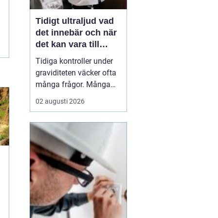
Tidigt ultraljud vad
det innebär och när
det kan vara till
hjälp
Tidiga kontroller under
graviditeten väcker ofta
många frågor. Många
undrar när ultraljud kan
02 augusti 2026
göras, vad som går att
se och om
undersökningen kan
säga något om barnets
hälsa. Tidigt ultraljud
har utvecklats mycket de
senaste åren och
används i dag bå...