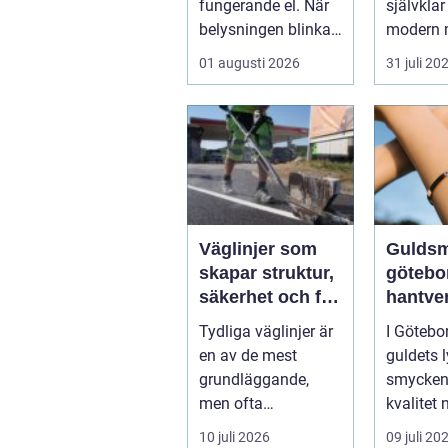
fungerande el. När
självklar
belysningen blinkar,
modern 
propparna går eller
inom indu
01 augusti 2026
31 juli 20
en ny laddbox...
Väglinjer som
Gulds
skapar struktur,
götebo
säkerhet och flyt
hantve
i trafiken
kvalite
Tydliga väglinjer är
I Götebo
person
en av de mest
guldets l
service
grundläggande,
smycken
men ofta
kvalitet
underskattade,
lockar m
10 juli 2026
09 juli 20