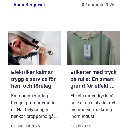
Anna Bergqvist
02 augusti 2026
Elektriker kalmar
Etiketter med tryck
trygg elservice för
på rulle: En smart
hem och företag
grund för effektiv
märkning
En modern vardag
Etiketter med tryck på
bygger på fungerande
rulle är en självklar del
el. När belysningen
av modern märkning
blinkar, propparna går
inom indust...
eller en ny laddbox...
01 augusti 2026
31 juli 2026