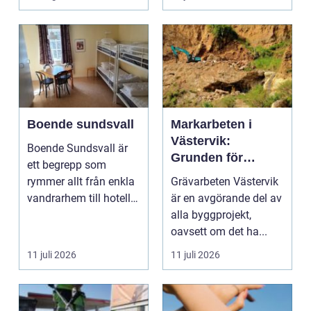
Boende sundsvall
Markarbeten i
Västervik:
Boende Sundsvall är
Grunden för
ett begrepp som
hållbara
rymmer allt från enkla
Grävarbeten Västervik
byggprojekt
vandrarhem till hotell
är en avgörande del av
och långtidsboende...
alla byggprojekt,
oavsett om det ha...
11 juli 2026
11 juli 2026