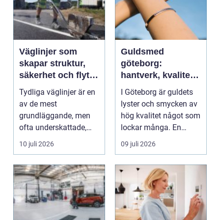
Väglinjer som
Guldsmed
skapar struktur,
göteborg:
säkerhet och flyt i
hantverk, kvalitet
trafiken
och personlig
Tydliga väglinjer är en
I Göteborg är guldets
service
av de mest
lyster och smycken av
grundläggande, men
hög kvalitet något som
ofta underskattade,
lockar många. En
delarna i trafikmiljön.
guldsmed i Göteb...
10 juli 2026
09 juli 2026
De...