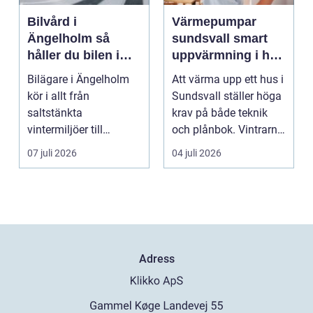
Bilvård i
Värmepumpar
Ängelholm så
sundsvall smart
håller du bilen i
uppvärmning i hårt
toppskick året runt
klimat
Bilägare i Ängelholm
Att värma upp ett hus i
kör i allt från
Sundsvall ställer höga
saltstänkta
krav på både teknik
vintermiljöer till
och plånbok. Vintrarna
dammiga
är långa, ...
07 juli 2026
04 juli 2026
sommarvägar. Bilen
utsät...
Adress