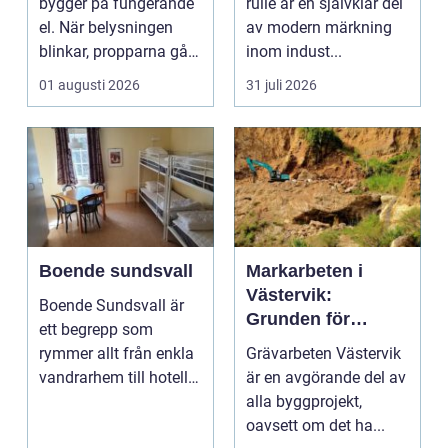
bygger på fungerande
rulle är en självklar del
el. När belysningen
av modern märkning
blinkar, propparna går
inom indust...
eller en ny laddbox...
01 augusti 2026
31 juli 2026
Boende sundsvall
Markarbeten i
Västervik:
Boende Sundsvall är
Grunden för
ett begrepp som
hållbara
rymmer allt från enkla
Grävarbeten Västervik
byggprojekt
vandrarhem till hotell
är en avgörande del av
och långtidsboende...
alla byggprojekt,
oavsett om det ha...