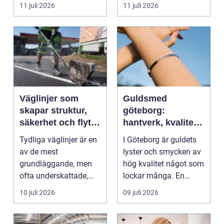
11 juli 2026
11 juli 2026
Väglinjer som
Guldsmed
skapar struktur,
göteborg:
säkerhet och flyt i
hantverk, kvalitet
trafiken
och personlig
Tydliga väglinjer är en
I Göteborg är guldets
service
av de mest
lyster och smycken av
grundläggande, men
hög kvalitet något som
ofta underskattade,
lockar många. En
delarna i trafikmiljön.
guldsmed i Göteb...
10 juli 2026
09 juli 2026
De...