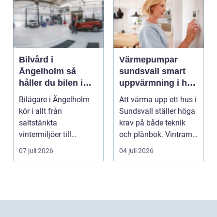
Bilvård i
Värmepumpar
Ängelholm så
sundsvall smart
håller du bilen i
uppvärmning i hårt
toppskick året runt
klimat
Bilägare i Ängelholm
Att värma upp ett hus i
kör i allt från
Sundsvall ställer höga
saltstänkta
krav på både teknik
vintermiljöer till
och plånbok. Vintrarna
dammiga
är långa, ...
07 juli 2026
04 juli 2026
sommarvägar. Bilen
utsät...