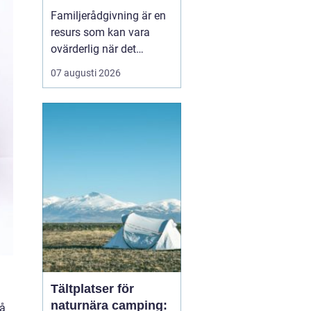
familj
Familjerådgivning är en
resurs som kan vara
ovärderlig när det
uppstår problem eller
07 augusti 2026
utmaningar inom
familjen. I Stockholm
finns det flera alternativ
att vända sig till för att
få stöd och vägledni...
Tältplatser för
naturnära camping:
så