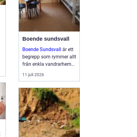
Boende sundsvall
Boende Sundsvall
är ett
begrepp som rymmer allt
från enkla vandrarhem
.
till hotell och
11 juli 2026
långtidsboenden, och
staden har ett utbud
som passar många olika
behov och plånböcker.
Boende sundsvall för...