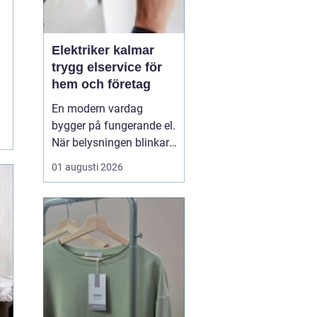
Elektriker kalmar
trygg elservice för
hem och företag
En modern vardag
bygger på fungerande el.
När belysningen blinkar,
propparna går eller en ny
01 augusti 2026
laddbox ska på plats
behövs mer än spontana
lösningar. En kunnig
elektriker ser till att
anläggningen är säker,
laglig och anpassad
efter verkliga behov. I K...