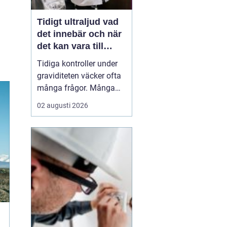
Tidigt ultraljud vad
det innebär och när
det kan vara till
hjälp
Tidiga kontroller under
graviditeten väcker ofta
många frågor. Många
undrar när ultraljud kan
02 augusti 2026
göras, vad som går att
se och om
undersökningen kan
säga något om barnets
hälsa. Tidigt ultraljud
har utvecklats mycket de
senaste åren och
används i dag bå...