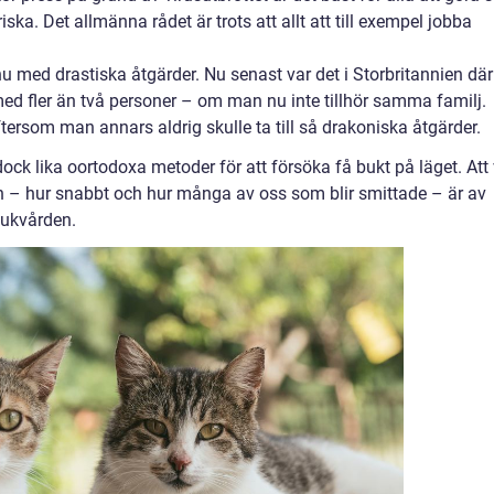
ska. Det allmänna rådet är trots att allt att till exempel jobba
u med drastiska åtgärder. Nu senast var det i Storbritannien där
 fler än två personer – om man nu inte tillhör samma familj.
ftersom man annars aldrig skulle ta till så drakoniska åtgärder.
dock lika oortodoxa metoder för att försöka få bukt på läget. Att 
van – hur snabbt och hur många av oss som blir smittade – är av
sjukvården.