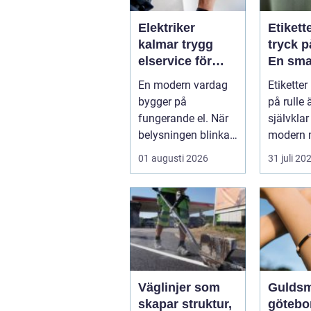
Elektriker
Etikett
kalmar trygg
tryck p
elservice för
En sma
hem och företag
för effe
En modern vardag
Etiketter
märkni
bygger på
på rulle 
fungerande el. När
självklar
belysningen blinkar,
modern 
propparna går eller
inom indu
01 augusti 2026
31 juli 20
en ny laddbox...
Väglinjer som
Gulds
skapar struktur,
götebo