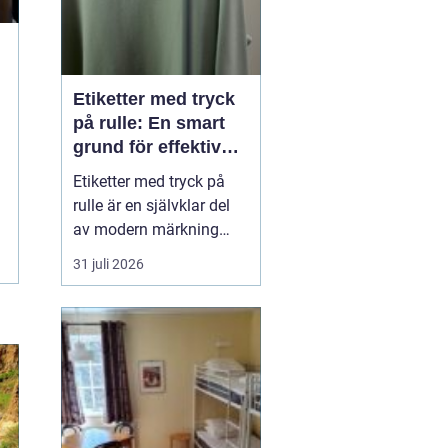
Etiketter med tryck
på rulle: En smart
grund för effektiv
märkning
Etiketter med tryck på
rulle är en självklar del
av modern märkning
inom industri, handel
31 juli 2026
och logistik. Oavsett om
det gäller livsmedel, e-
handel eller tekniska
produkter krävs
lösningar som är
effektiva, drif...