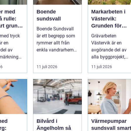
er med
Boende
Markarbeten i
å rulle:
sundsvall
Västervik:
rt grund
Grunden för
Boende Sundsvall
ktiv
hållbara
 med tryck
är ett begrepp som
Grävarbeten
ng
byggprojekt
är en
rymmer allt från
Västervik är en
 del av
enkla vandrarhem
avgörande del av
märkning
till hotell och
alla byggprojekt,
st...
långtidsboende...
oavsett om det ha..
26
11 juli 2026
11 juli 2026
med
Bilvård i
Värmepumpar
rg:
Ängelholm så
sundsvall smart