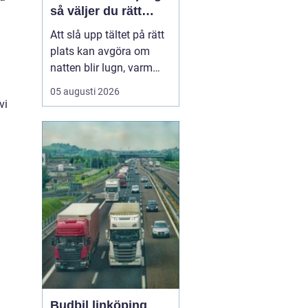
så väljer du rätt
plats
Att slå upp tältet på rätt
plats kan avgöra om
natten blir lugn, varm
och trivsam eller kall,
05 augusti 2026
blöt och stökig. När fler
vi
söker sig bort från stress
och skärmar
blir
tältplatser en
enkel väg
till lugn, n...
Budbil linköping