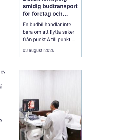
smidig budtransport
för företag och
privatpersoner
En budbil handlar inte
bara om att flytta saker
från punkt A till punkt B.
För många företag i
03 augusti 2026
Linköping är den en
avgörande del av
vardagens logistik. För
lev
privatpersoner kan en
snabb budbil lösa allt
på
från akuta hämtningar
till tunga lyft som inte
få...
e