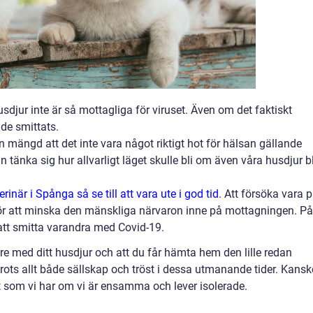
djur inte är så mottagliga för viruset. Även om det faktiskt
de smittats.
n mängd att det inte vara något riktigt hot för hälsan gällande
 tänka sig hur allvarligt läget skulle bli om även våra husdjur b
erinär i Spånga så se till att vara ute i god tid
. Att försöka vara 
k för att minska den mänskliga närvaron inne på mottagningen. På
 att smitta varandra med Covid-19.
are med ditt husdjur och att du får hämta hem den lille redan
ots allt både sällskap och tröst i dessa utmanande tider. Kansk
et som vi har om vi är ensamma och lever isolerade.