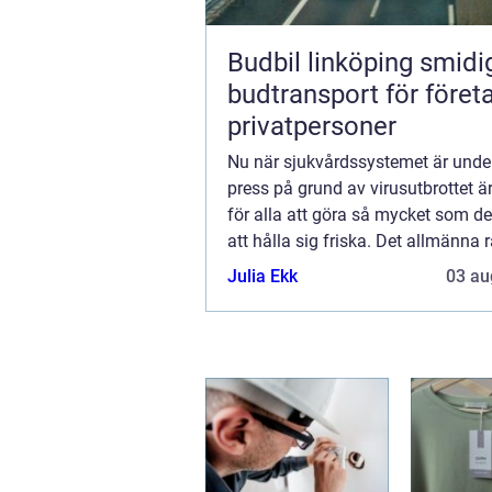
Budbil linköping smidig
budtransport för föret
privatpersoner
Nu när sjukvårdssystemet är under
press på grund av virusutbrottet ä
för alla att göra så mycket som de
att hålla sig friska. Det allmänna 
trot...
Julia Ekk
03 au