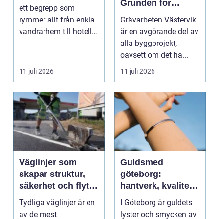
Grunden för
ett begrepp som
hållbara
rymmer allt från enkla
Grävarbeten Västervik
byggprojekt
vandrarhem till hotell
är en avgörande del av
och långtidsboende...
alla byggprojekt,
oavsett om det ha...
11 juli 2026
11 juli 2026
Väglinjer som
Guldsmed
skapar struktur,
göteborg:
säkerhet och flyt i
hantverk, kvalitet
trafiken
och personlig
Tydliga väglinjer är en
I Göteborg är guldets
service
av de mest
lyster och smycken av