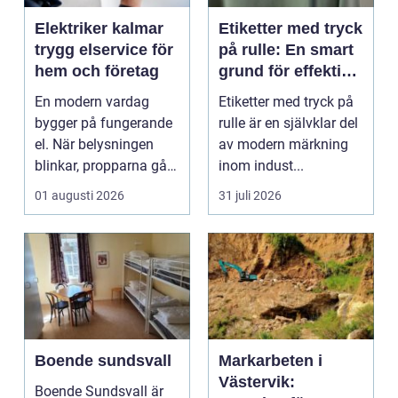
Elektriker kalmar
Etiketter med tryck
trygg elservice för
på rulle: En smart
hem och företag
grund för effektiv
märkning
En modern vardag
Etiketter med tryck på
bygger på fungerande
rulle är en självklar del
el. När belysningen
av modern märkning
blinkar, propparna går
inom indust...
eller en ny laddbox...
01 augusti 2026
31 juli 2026
Boende sundsvall
Markarbeten i
Västervik:
Boende Sundsvall är