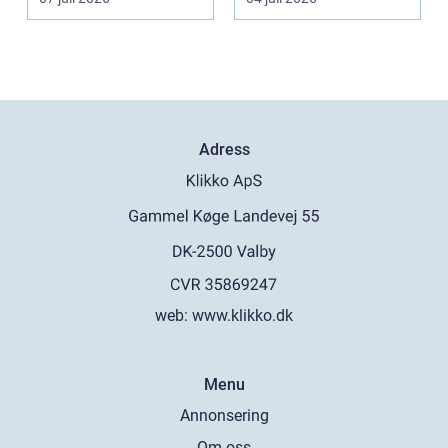
sommarvägar. Bilen
utsät...
Adress
web:
www.klikko.dk
Menu
Annonsering
Om oss