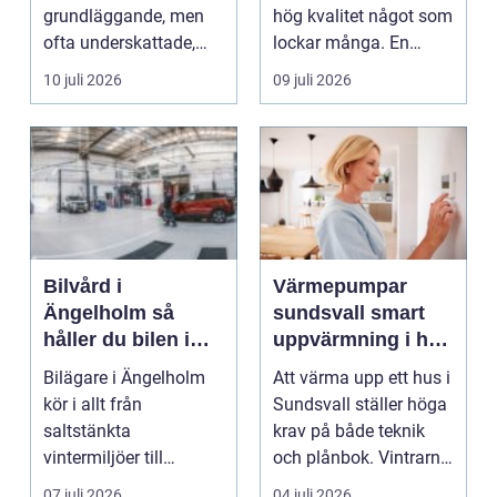
grundläggande, men
hög kvalitet något som
ofta underskattade,
lockar många. En
delarna i trafikmiljön.
guldsmed i Göteb...
10 juli 2026
09 juli 2026
De...
Bilvård i
Värmepumpar
Ängelholm så
sundsvall smart
håller du bilen i
uppvärmning i hårt
toppskick året runt
klimat
Bilägare i Ängelholm
Att värma upp ett hus i
kör i allt från
Sundsvall ställer höga
saltstänkta
krav på både teknik
vintermiljöer till
och plånbok. Vintrarna
dammiga
är långa, ...
07 juli 2026
04 juli 2026