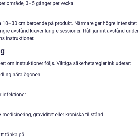
per område, 3–5 gånger per vecka
 ofta 10–30 cm beroende på produkt. Närmare ger högre intensitet
ngre avstånd kräver längre sessioner. Håll jämnt avstånd under
ns instruktioner.
ng
rt om instruktioner följs. Viktiga säkerhetsregler inkluderar:
dling nära ögonen
r infektioner
medicinering, graviditet eller kroniska tillstånd
tt tänka på: