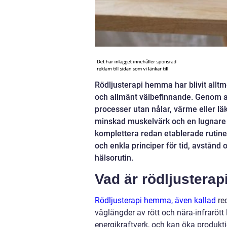
Rödljusterapi hemma har blivit alltm
och allmänt välbefinnande. Genom at
processer utan nålar, värme eller
minskad muskelvärk och en lugnare 
komplettera redan etablerade rutiner
och enkla principer för tid, avstånd
hälsorutin.
Vad är rödljustera
Rödljusterapi hemma, även kallad
red
våglängder av rött och nära-infrarött 
energikraftverk, och kan öka produk