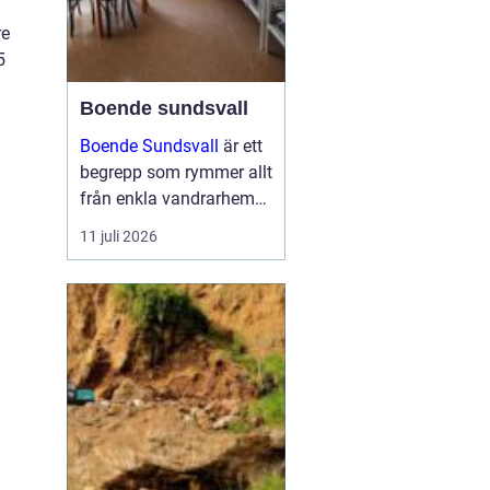
re
5
Boende sundsvall
Boende Sundsvall
är ett
begrepp som rymmer allt
från enkla vandrarhem
till hotell och
11 juli 2026
långtidsboenden, och
staden har ett utbud
som passar många olika
behov och plånböcker.
Boende sundsvall för...