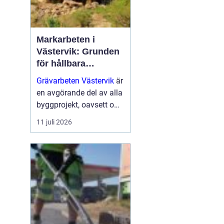
Markarbeten i
Västervik: Grunden
för hållbara
byggprojekt
Grävarbeten Västervik
är
en avgörande del av alla
byggprojekt, oavsett om
det handlar om ett nytt
11 juli 2026
småhus, en skogs...