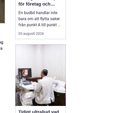
för företag och
privatpersoner
En budbil handlar inte
bara om att flytta saker
från punkt A till punkt B.
För många företag i
03 augusti 2026
Linköping är den en
ng
avgörande del av
na
vardagens logistik. För
privatpersoner kan en
snabb budbil lösa allt
från akuta hämtningar
till tunga lyft som inte
få...
Tidigt ultraljud vad