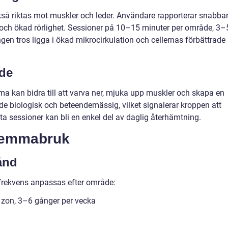
så riktas mot muskler och leder. Användare rapporterar snabba
och ökad rörlighet. Sessioner på 10–15 minuter per område, 3–
ngen tros ligga i ökad mikrocirkulation och cellernas förbättrade
de
ma kan bidra till att varva ner, mjuka upp muskler och skapa en
de biologisk och beteendemässig, vilket signalerar kroppen att
 sessioner kan bli en enkel del av daglig återhämtning.
 hemmabruk
ånd
 frekvens anpassas efter område:
 zon, 3–6 gånger per vecka