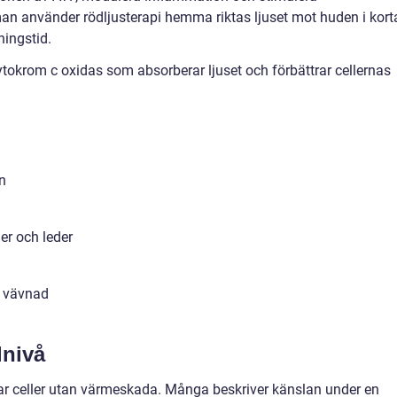
an använder rödljusterapi hemma riktas ljuset mot huden i kort
ningstid.
tokrom c oxidas som absorberar ljuset och förbättrar cellernas
n
er och leder
i vävnad
lnivå
rar celler utan värmeskada. Många beskriver känslan under en