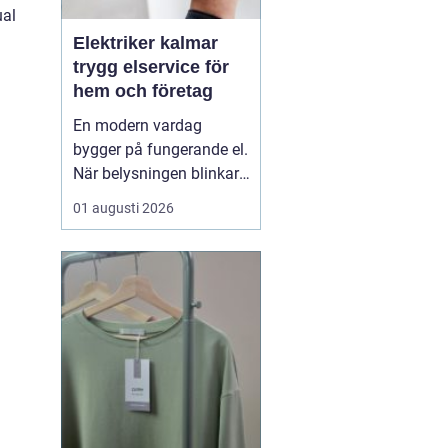
ual
Elektriker kalmar
trygg elservice för
hem och företag
En modern vardag
bygger på fungerande el.
När belysningen blinkar,
propparna går eller en ny
01 augusti 2026
laddbox ska på plats
behövs mer än spontana
lösningar. En kunnig
elektriker ser till att
anläggningen är säker,
laglig och anpassad
efter verkliga behov. I K...