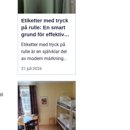
Etiketter med tryck
på rulle: En smart
grund för effektiv
märkning
Etiketter med tryck på
rulle är en självklar del
av modern märkning
inom industri, handel
31 juli 2026
och logistik. Oavsett om
det gäller livsmedel, e-
handel eller tekniska
produkter krävs
ll
lösningar som är
effektiva, drif...