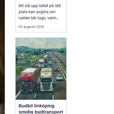
plats
Att slå upp tältet på rätt
plats kan avgöra om
natten blir lugn, varm
och trivsam eller kall,
05 augusti 2026
blöt och stökig. När fler
söker sig bort från stress
och skärmar
blir
tältplatser en
enkel väg
till lugn, n...
Budbil linköping
smidig budtransport