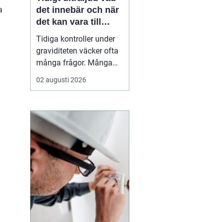
a
det innebär och när
det kan vara till
hjälp
Tidiga kontroller under
graviditeten väcker ofta
många frågor. Många
undrar när ultraljud kan
02 augusti 2026
göras, vad som går att
se och om
undersökningen kan
säga något om barnets
hälsa. Tidigt ultraljud
har utvecklats mycket de
senaste åren och
används i dag bå...