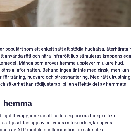
er populärt som ett enkelt sätt att stödja hudhälsa, återhämtni
t använda rött och nära-infrarött ljus stimuleras kroppens eg
 läkemedel. Många som provar hemma upplever mjukare hud,
känsla inför natten. Behandlingen är inte medicinsk, men kan
 för träning, hudvård och stresshantering. Med rätt utrustning
 och säkerhet kan rödljusterapi bli en effektiv del av hemmets
pi hemma
 light therapy, innebär att huden exponeras för specifika
ljus. Ljuset tas upp av cellernas mitokondrier, kroppens
tionen av ATP, modulera inflammation och stimulera