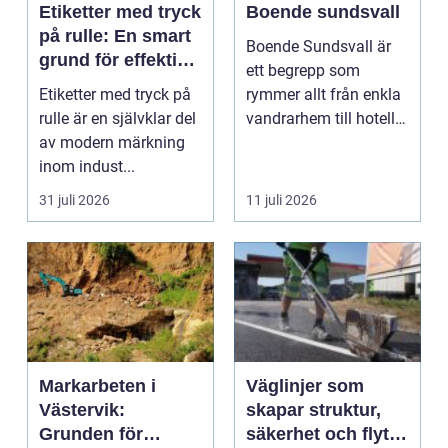
Etiketter med tryck
Boende sundsvall
på rulle: En smart
Boende Sundsvall är
grund för effektiv
ett begrepp som
märkning
Etiketter med tryck på
rymmer allt från enkla
rulle är en självklar del
vandrarhem till hotell
av modern märkning
och långtidsboende...
inom indust...
31 juli 2026
11 juli 2026
Markarbeten i
Väglinjer som
Västervik:
skapar struktur,
Grunden för
säkerhet och flyt i