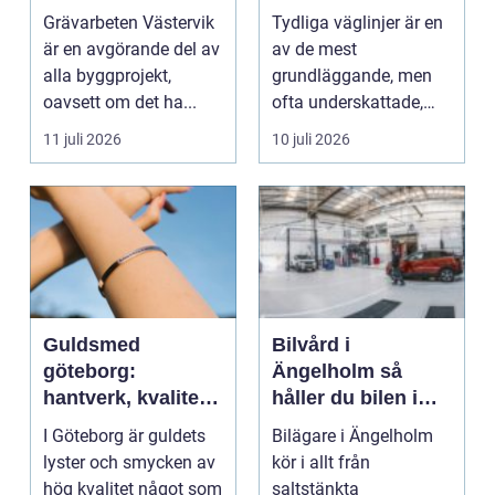
hållbara
trafiken
Grävarbeten Västervik
Tydliga väglinjer är en
byggprojekt
är en avgörande del av
av de mest
alla byggprojekt,
grundläggande, men
oavsett om det ha...
ofta underskattade,
delarna i trafikmiljön.
11 juli 2026
10 juli 2026
De...
Guldsmed
Bilvård i
göteborg:
Ängelholm så
hantverk, kvalitet
håller du bilen i
och personlig
toppskick året runt
I Göteborg är guldets
Bilägare i Ängelholm
service
lyster och smycken av
kör i allt från
hög kvalitet något som
saltstänkta