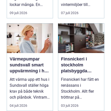
lockar många. En
vintermiljöer till
guldsmed i Göteb...
dammiga
09 juli 2026
07 juli 2026
sommarvägar. Bilen
utsät...
Värmepumpar
Finsnickeri i
sundsvall smart
stockholm
uppvärmning i hårt
platsbyggda
klimat
lösningar som
Att värma upp ett hus i
Finsnickeri har fått en
förändrar hemmet
Sundsvall ställer höga
renässans i
krav på både teknik
Stockholm. Allt fler
och plånbok. Vintrarna
tröttnar på
är långa, ...
standardlösningar och
04 juli 2026
03 juli 2026
vill i st...