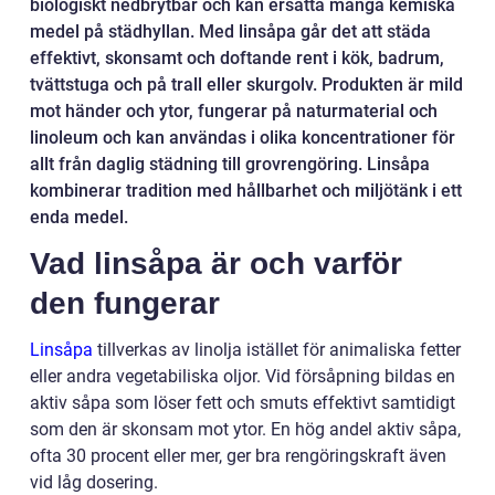
biologiskt nedbrytbar och kan ersätta många kemiska
medel på städhyllan. Med linsåpa går det att städa
effektivt, skonsamt och doftande rent i kök, badrum,
tvättstuga och på trall eller skurgolv. Produkten är mild
mot händer och ytor, fungerar på naturmaterial och
linoleum och kan användas i olika koncentrationer för
allt från daglig städning till grovrengöring. Linsåpa
kombinerar tradition med hållbarhet och miljötänk i ett
enda medel.
Vad linsåpa är och varför
den fungerar
Linsåpa
tillverkas av linolja istället för animaliska fetter
eller andra vegetabiliska oljor. Vid försåpning bildas en
aktiv såpa som löser fett och smuts effektivt samtidigt
som den är skonsam mot ytor. En hög andel aktiv såpa,
ofta 30 procent eller mer, ger bra rengöringskraft även
vid låg dosering.