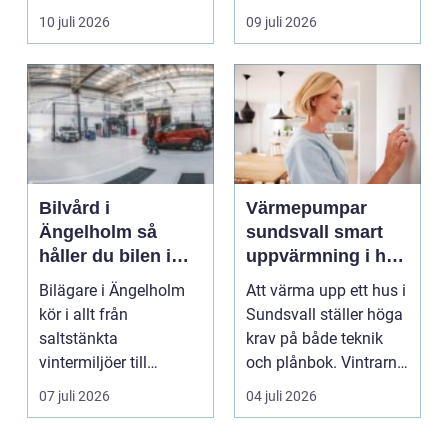
delarna i trafikmiljön.
guldsmed i Göteb...
10 juli 2026
09 juli 2026
De...
Bilvård i
Värmepumpar
Ängelholm så
sundsvall smart
håller du bilen i
uppvärmning i hårt
toppskick året runt
klimat
Bilägare i Ängelholm
Att värma upp ett hus i
kör i allt från
Sundsvall ställer höga
saltstänkta
krav på både teknik
vintermiljöer till
och plånbok. Vintrarna
dammiga
är långa, ...
07 juli 2026
04 juli 2026
sommarvägar. Bilen
utsät...