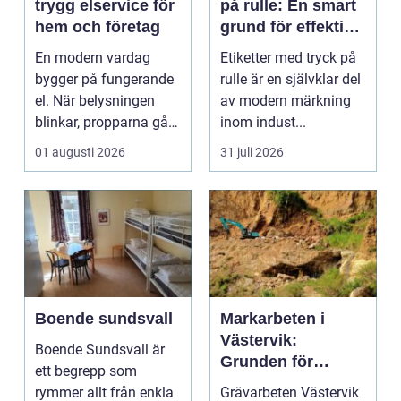
trygg elservice för
på rulle: En smart
hem och företag
grund för effektiv
märkning
En modern vardag
Etiketter med tryck på
bygger på fungerande
rulle är en självklar del
el. När belysningen
av modern märkning
blinkar, propparna går
inom indust...
eller en ny laddbox...
01 augusti 2026
31 juli 2026
Boende sundsvall
Markarbeten i
Västervik:
Boende Sundsvall är
Grunden för
ett begrepp som
hållbara
rymmer allt från enkla
Grävarbeten Västervik