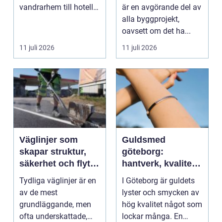
byggprojekt
vandrarhem till hotell
är en avgörande del av
och långtidsboende...
alla byggprojekt,
oavsett om det ha...
11 juli 2026
11 juli 2026
Väglinjer som
Guldsmed
skapar struktur,
göteborg:
säkerhet och flyt i
hantverk, kvalitet
trafiken
och personlig
Tydliga väglinjer är en
I Göteborg är guldets
service
av de mest
lyster och smycken av
grundläggande, men
hög kvalitet något som
ofta underskattade,
lockar många. En