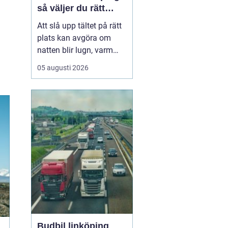
så väljer du rätt
plats
Att slå upp tältet på rätt
plats kan avgöra om
natten blir lugn, varm
och trivsam eller kall,
05 augusti 2026
blöt och stökig. När fler
söker sig bort från stress
och skärmar
blir
tältplatser en
enkel väg
till lugn, n...
Budbil linköping