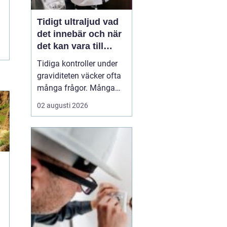
Tidigt ultraljud vad
det innebär och när
det kan vara till
hjälp
Tidiga kontroller under
graviditeten väcker ofta
många frågor. Många
undrar när ultraljud kan
02 augusti 2026
göras, vad som går att
se och om
undersökningen kan
säga något om barnets
hälsa. Tidigt ultraljud
har utvecklats mycket de
senaste åren och
används i dag bå...