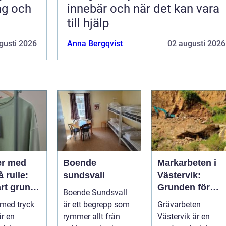
ag och
innebär och när det kan vara
till hjälp
gusti 2026
Anna Bergqvist
02 augusti 2026
er med
Boende
Markarbeten i
å rulle:
sundsvall
Västervik:
rt grund
Grunden för
Boende Sundsvall
ktiv
hållbara
 med tryck
är ett begrepp som
Grävarbeten
ng
byggprojekt
är en
rymmer allt från
Västervik är en