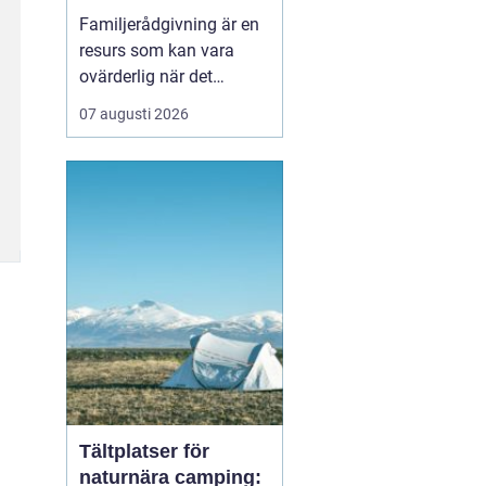
familj
Familjerådgivning är en
resurs som kan vara
ovärderlig när det
uppstår problem eller
07 augusti 2026
utmaningar inom
familjen. I Stockholm
finns det flera alternativ
att vända sig till för att
få stöd och vägledni...
Tältplatser för
naturnära camping: