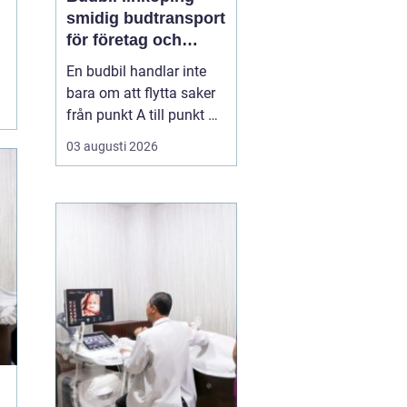
smidig budtransport
för företag och
privatpersoner
En budbil handlar inte
bara om att flytta saker
från punkt A till punkt B.
För många företag i
03 augusti 2026
Linköping är den en
avgörande del av
vardagens logistik. För
privatpersoner kan en
snabb budbil lösa allt
från akuta hämtningar
till tunga lyft som inte
få...