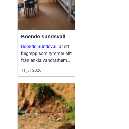
Boende sundsvall
Boende Sundsvall
är ett
begrepp som rymmer allt
från enkla vandrarhem
till hotell och
11 juli 2026
långtidsboenden, och
staden har ett utbud
som passar många olika
behov och plånböcker.
Boende sundsvall för...