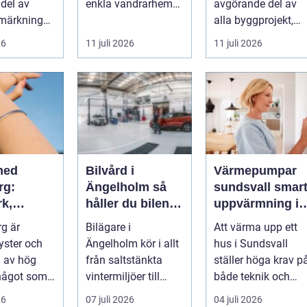
 del av
enkla vandrarhem
avgörande del av
märkning
till hotell och
alla byggprojekt,
st...
långtidsboende...
oavsett om det ha..
26
11 juli 2026
11 juli 2026
med
Bilvård i
Värmepumpar
rg:
Ängelholm så
sundsvall smart
rk,
håller du bilen i
uppvärmning i
t och
toppskick året
hårt klimat
rg är
Bilägare i
Att värma upp ett
lig
runt
yster och
Ängelholm kör i allt
hus i Sundsvall
 av hög
från saltstänkta
ställer höga krav p
 något som
vintermiljöer till
både teknik och
ånga. En
dammiga
plånbok. Vintrarna
26
07 juli 2026
04 juli 2026