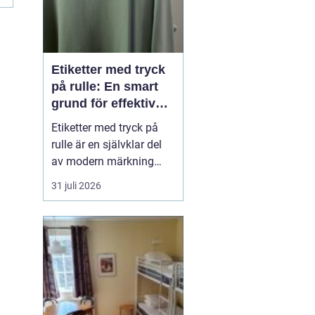
Etiketter med tryck
på rulle: En smart
grund för effektiv
märkning
Etiketter med tryck på
rulle är en självklar del
av modern märkning
inom industri, handel
31 juli 2026
och logistik. Oavsett om
det gäller livsmedel, e-
handel eller tekniska
produkter krävs
lösningar som är
effektiva, drif...