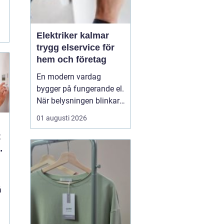
.
Elektriker kalmar
trygg elservice för
hem och företag
En modern vardag
bygger på fungerande el.
När belysningen blinkar,
propparna går eller en ny
01 augusti 2026
laddbox ska på plats
behövs mer än spontana
lösningar. En kunnig
elektriker ser till att
anläggningen är säker,
laglig och anpassad
å
efter verkliga behov. I K...