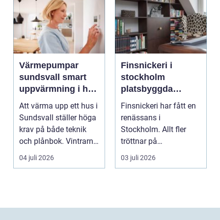
Värmepumpar
Finsnickeri i
sundsvall smart
stockholm
uppvärmning i hårt
platsbyggda
klimat
lösningar som
Att värma upp ett hus i
Finsnickeri har fått en
förändrar hemmet
Sundsvall ställer höga
renässans i
krav på både teknik
Stockholm. Allt fler
och plånbok. Vintrarna
tröttnar på
är långa, ...
standardlösningar och
04 juli 2026
03 juli 2026
vill i st...