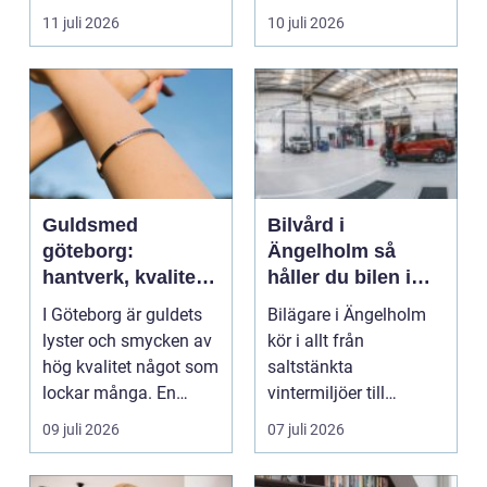
delarna i trafikmiljön.
11 juli 2026
10 juli 2026
De...
Guldsmed
Bilvård i
göteborg:
Ängelholm så
hantverk, kvalitet
håller du bilen i
och personlig
toppskick året runt
I Göteborg är guldets
Bilägare i Ängelholm
service
lyster och smycken av
kör i allt från
hög kvalitet något som
saltstänkta
lockar många. En
vintermiljöer till
guldsmed i Göteb...
dammiga
09 juli 2026
07 juli 2026
sommarvägar. Bilen
utsät...