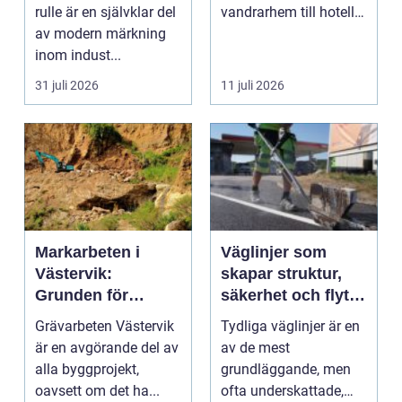
rulle är en självklar del
vandrarhem till hotell
av modern märkning
och långtidsboende...
inom indust...
31 juli 2026
11 juli 2026
Markarbeten i
Väglinjer som
Västervik:
skapar struktur,
Grunden för
säkerhet och flyt i
hållbara
trafiken
Grävarbeten Västervik
Tydliga väglinjer är en
byggprojekt
är en avgörande del av
av de mest
alla byggprojekt,
grundläggande, men
oavsett om det ha...
ofta underskattade,