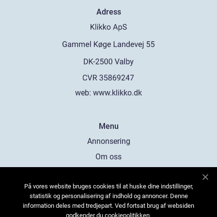
Adress
web:
www.klikko.dk
Menu
Annonsering
Om oss
Cookies
På vores website bruges cookies til at huske dine indstillinger,
Kontakta oss
statistik og personalisering af indhold og annoncer. Denne
Sitemap
information deles med tredjepart. Ved fortsat brug af websiden
godkender du cookiepolitikken.