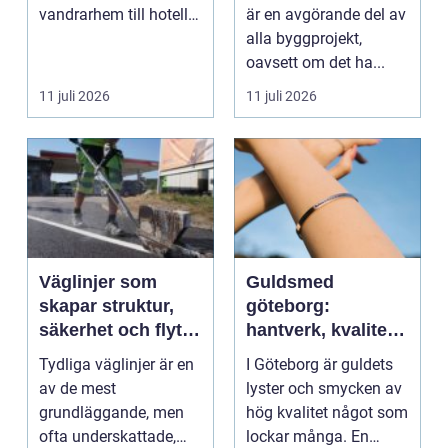
byggprojekt
vandrarhem till hotell
är en avgörande del av
och långtidsboende...
alla byggprojekt,
oavsett om det ha...
11 juli 2026
11 juli 2026
Väglinjer som
Guldsmed
skapar struktur,
göteborg:
säkerhet och flyt i
hantverk, kvalitet
trafiken
och personlig
Tydliga väglinjer är en
I Göteborg är guldets
service
av de mest
lyster och smycken av
grundläggande, men
hög kvalitet något som
ofta underskattade,
lockar många. En