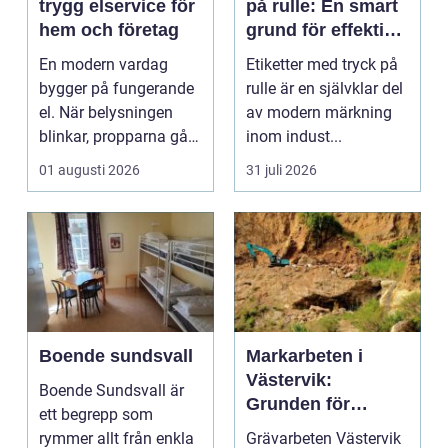
trygg elservice för
på rulle: En smart
hem och företag
grund för effektiv
märkning
En modern vardag
Etiketter med tryck på
bygger på fungerande
rulle är en självklar del
el. När belysningen
av modern märkning
blinkar, propparna går
inom indust...
eller en ny laddbox...
01 augusti 2026
31 juli 2026
Boende sundsvall
Markarbeten i
Västervik:
Boende Sundsvall är
Grunden för
ett begrepp som
hållbara
rymmer allt från enkla
Grävarbeten Västervik