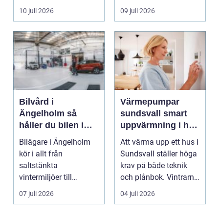
delarna i trafikmiljön.
guldsmed i Göteb...
10 juli 2026
09 juli 2026
De...
Bilvård i
Värmepumpar
Ängelholm så
sundsvall smart
håller du bilen i
uppvärmning i hårt
toppskick året runt
klimat
Bilägare i Ängelholm
Att värma upp ett hus i
kör i allt från
Sundsvall ställer höga
saltstänkta
krav på både teknik
vintermiljöer till
och plånbok. Vintrarna
dammiga
är långa, ...
07 juli 2026
04 juli 2026
sommarvägar. Bilen
utsät...