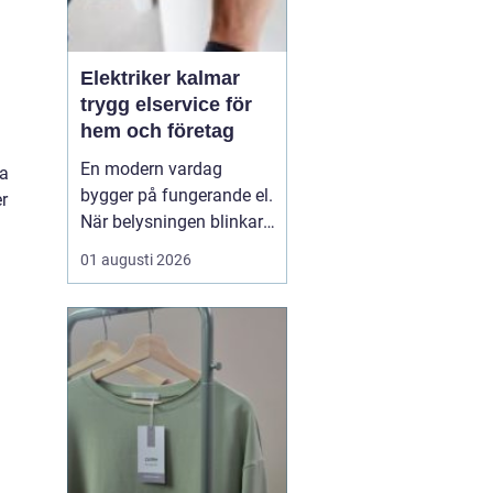
Elektriker kalmar
trygg elservice för
hem och företag
En modern vardag
sa
bygger på fungerande el.
er
När belysningen blinkar,
propparna går eller en ny
01 augusti 2026
laddbox ska på plats
behövs mer än spontana
lösningar. En kunnig
elektriker ser till att
anläggningen är säker,
laglig och anpassad
efter verkliga behov. I K...