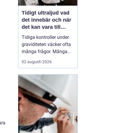
Tidigt ultraljud vad
det innebär och när
det kan vara till
hjälp
Tidiga kontroller under
graviditeten väcker ofta
många frågor. Många
undrar när ultraljud kan
02 augusti 2026
göras, vad som går att
se och om
undersökningen kan
säga något om barnets
hälsa. Tidigt ultraljud
har utvecklats mycket de
senaste åren och
används i dag bå...
ara