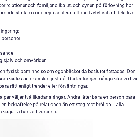
ser relationer och familjer olika ut, och synen på förlovning har
arande stark: en ring representerar ett medvetet val att dela livet
ningsring:
 personer
änsande
sig själv och omvärlden
 en fysisk påminnelse om ögonblicket då beslutet fattades. Den
n som sades och känslan just då. Därför lägger många stor vikt vi
ara rätt enligt trender eller förväntningar.
a par väljer två likadana ringar. Andra låter bara en person bära
en bekräftelse på relationen än ett steg mot bröllop. I alla
n säger vi har valt varandra.