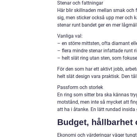
Stenar och fattningar
Här blir skillnaden mellan smak och fu
sig, men sticker också upp mer och ka
stenar runt bandet ger en mer lågmäl
Vanliga val:
– en större mittsten, ofta diamant el
– flera mindre stenar infattade runt r
– helt slät ring utan sten, som fokus
För den som har ett aktivt jobb, arbet
helt slät design vara praktisk. Den tål
Passform och storlek
En ring som sitter bra ska kännas tryg
motstånd, men inte så mycket att fing
att ha i åtanke. En lätt rundad insid
Budget, hållbarhet 
Ekonomi och värderingar väger tungt 