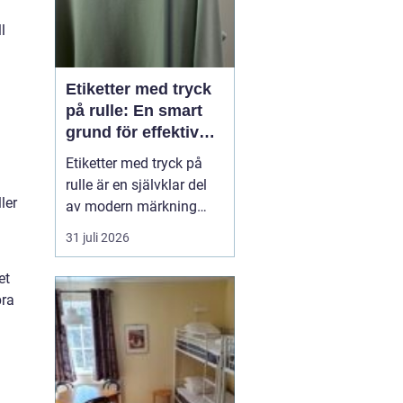
l
Etiketter med tryck
på rulle: En smart
grund för effektiv
märkning
Etiketter med tryck på
rulle är en självklar del
ler
av modern märkning
inom industri, handel
31 juli 2026
och logistik. Oavsett om
det gäller livsmedel, e-
et
handel eller tekniska
bra
produkter krävs
lösningar som är
effektiva, drif...