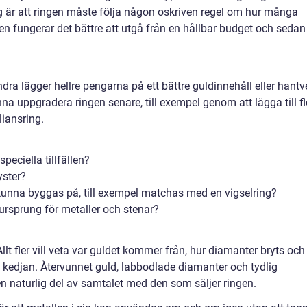
g är att ringen måste följa någon oskriven regel om hur många
en fungerar det bättre att utgå från en hållbar budget och sedan
andra lägger hellre pengarna på ett bättre guldinnehåll eller hantv
nna uppgradera ringen senare, till exempel genom att lägga till fl
lliansring.
speciella tillfällen?
yster?
kunna byggas på, till exempel matchas med en vigselring?
 ursprung för metaller och stenar?
llt fler vill veta var guldet kommer från, hur diamanter bryts och
 i kedjan. Återvunnet guld, labbodlade diamanter och tydlig
en naturlig del av samtalet med den som säljer ringen.