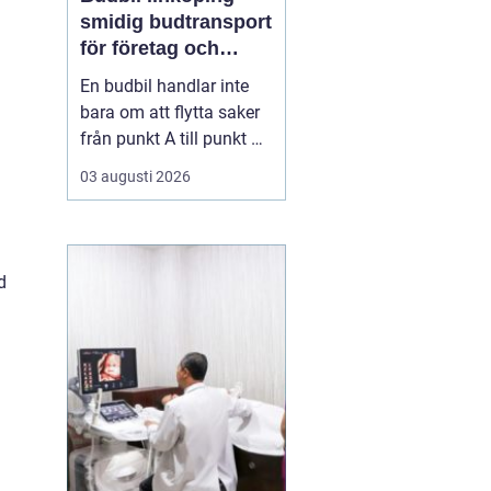
smidig budtransport
för företag och
privatpersoner
En budbil handlar inte
bara om att flytta saker
från punkt A till punkt B.
För många företag i
03 augusti 2026
Linköping är den en
avgörande del av
vardagens logistik. För
privatpersoner kan en
d
snabb budbil lösa allt
från akuta hämtningar
till tunga lyft som inte
få...