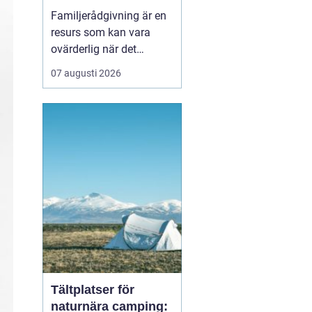
familj
Familjerådgivning är en
resurs som kan vara
ovärderlig när det
uppstår problem eller
07 augusti 2026
utmaningar inom
familjen. I Stockholm
finns det flera alternativ
att vända sig till för att
få stöd och vägledni...
Tältplatser för
naturnära camping: