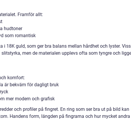
erialet. Framför allt:
st
ga hudtoner
evd som romantisk
fta i 18K guld, som ger bra balans mellan hårdhet och lyster. Vis
ra slitstyrka, men de materialen upplevs ofta som tyngre och ligg
och komfort:
da är bekväm för dagligt bruk
tryck
 som mer modern och grafisk
redder och profiler på fingret. En ring som ser bra ut på bild kan
ärtom. Handens form, längden på fingrarna och hur mycket andra