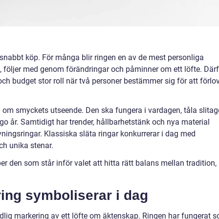
 snabbt köp. För många blir ringen en av de mest personliga
g, följer med genom förändringar och påminner om ett löfte. Därf
och budget stor roll när två personer bestämmer sig för att förlo
 om smyckets utseende. Den ska fungera i vardagen, tåla slitag
ugo år. Samtidigt har trender, hållbarhetstänk och nya material
ningsringar. Klassiska släta ringar konkurrerar i dag med
ch unika stenar.
 den som står inför valet att hitta rätt balans mellan tradition,
ring symboliserar i dag
tidlig markering av ett löfte om äktenskap. Ringen har fungerat 