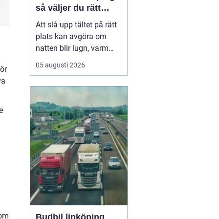
så väljer du rätt
plats
Att slå upp tältet på rätt
plats kan avgöra om
natten blir lugn, varm
och trivsam eller kall,
05 augusti 2026
ör
blöt och stökig. När fler
va
söker sig bort från stress
och skärmar
blir
tältplatser en
enkel väg
e
till lugn, n...
som
Budbil linköping