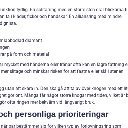
nktion tydlig. En solitärring med en större sten drar blickarna til
n ta i kläder, fickor och handskar. En alliansring med mindre
d gnista.
ler labbodlad diamant
ingen
erar på form och material
ar mycket med händerna eller tränar ofta kan en lägre fattning el
 mer slitage och minskar risken för att fastna eller slå i stenen.
g utan att skära in. Den ska gå att ta av över knogen med ett lit
ret gör ont. Många får något större knogar med tiden, vilket är 
a gör ofta ringen mer bekväm vid långvarigt bruk.
och personliga prioriteringar
när par bestämmer sig för vilken typ av förlovningsring som