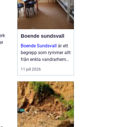
erk
Boende sundsvall
er
Boende Sundsvall
är ett
begrepp som rymmer allt
från enkla vandrarhem
till hotell och
11 juli 2026
långtidsboenden, och
staden har ett utbud
som passar många olika
behov och plånböcker.
Boende sundsvall för...