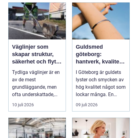
Väglinjer som
Guldsmed
skapar struktur,
göteborg:
säkerhet och flyt i
hantverk, kvalitet
trafiken
och personlig
Tydliga väglinjer är en
I Göteborg är guldets
service
av de mest
lyster och smycken av
grundläggande, men
hög kvalitet något som
ofta underskattade,
lockar många. En
delarna i trafikmiljön.
guldsmed i Göteb...
10 juli 2026
09 juli 2026
De...