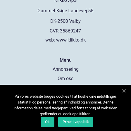
web:
www.klikko.dk
Menu
Annonsering
Om oss
Cookies
På vores website bruges cookies til at huske dine indstillinger,
Kontakta oss
statistik og personalisering af indhold og annoncer. Denne
Sitemap
information deles med tredjepart. Ved fortsat brug af websiden
godkender du cookiepolitikken.
Ok
Privatlivspolitik