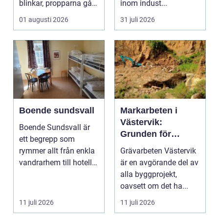
blinkar, propparna går
inom indust...
eller en ny laddbox...
01 augusti 2026
31 juli 2026
Boende sundsvall
Markarbeten i
Västervik:
Boende Sundsvall är
Grunden för
ett begrepp som
hållbara
rymmer allt från enkla
Grävarbeten Västervik
byggprojekt
vandrarhem till hotell
är en avgörande del av
och långtidsboende...
alla byggprojekt,
oavsett om det ha...
11 juli 2026
11 juli 2026