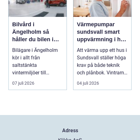
Bilvård i
Värmepumpar
Ängelholm så
sundsvall smart
håller du bilen i
uppvärmning i hårt
toppskick året runt
klimat
Bilägare i Ängelholm
Att värma upp ett hus i
kör i allt från
Sundsvall ställer höga
saltstänkta
krav på både teknik
vintermiljöer till
och plånbok. Vintrarna
dammiga
är långa, ...
07 juli 2026
04 juli 2026
sommarvägar. Bilen
utsät...
Adress