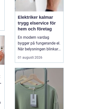
Elektriker kalmar
.
trygg elservice för
hem och företag
En modern vardag
bygger på fungerande el.
När belysningen blinkar,
propparna går eller en ny
01 augusti 2026
laddbox ska på plats
behövs mer än spontana
lösningar. En kunnig
elektriker ser till att
anläggningen är säker,
laglig och anpassad
efter verkliga behov. I K...
å