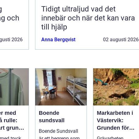
Tidigt ultraljud vad det
ag och
innebär och när det kan vara
till hjälp
gusti 2026
Anna Bergqvist
02 augusti 2026
er med
Boende
Markarbeten i
å rulle:
sundsvall
Västervik:
rt grund
Grunden för
Boende Sundsvall
ktiv
hållbara
 med tryck
är ett begrepp som
Grävarbeten