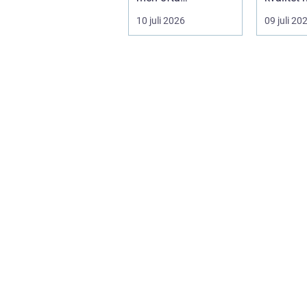
underskattade,
lockar m
10 juli 2026
09 juli 20
delarna i
guldsmed
trafikmiljön. De...