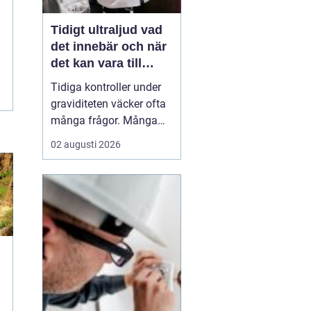
Tidigt ultraljud vad
det innebär och när
det kan vara till
hjälp
Tidiga kontroller under
graviditeten väcker ofta
många frågor. Många
undrar när ultraljud kan
02 augusti 2026
göras, vad som går att
se och om
undersökningen kan
säga något om barnets
hälsa. Tidigt ultraljud
har utvecklats mycket de
senaste åren och
används i dag bå...