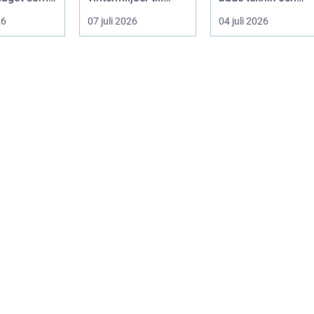
ånga. En
dammiga
plånbok. Vintrarna
26
07 juli 2026
04 juli 2026
 i Göteb...
sommarvägar. Bilen
är långa, ...
utsät...