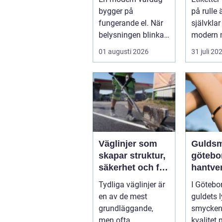
märkni
bygger på
på rulle 
fungerande el. När
självklar
belysningen blinkar,
modern 
propparna går eller
inom indu
01 augusti 2026
31 juli 20
en ny laddbox...
Väglinjer som
Gulds
skapar struktur,
götebo
säkerhet och flyt
hantve
i trafiken
kvalite
Tydliga väglinjer är
I Götebo
person
en av de mest
guldets l
service
grundläggande,
smycken
men ofta
kvalitet