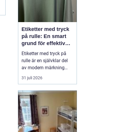
Etiketter med tryck
på rulle: En smart
grund för effektiv
märkning
Etiketter med tryck på
rulle är en självklar del
av modern märkning
inom industri, handel
31 juli 2026
och logistik. Oavsett om
det gäller livsmedel, e-
handel eller tekniska
produkter krävs
lösningar som är
effektiva, drif...