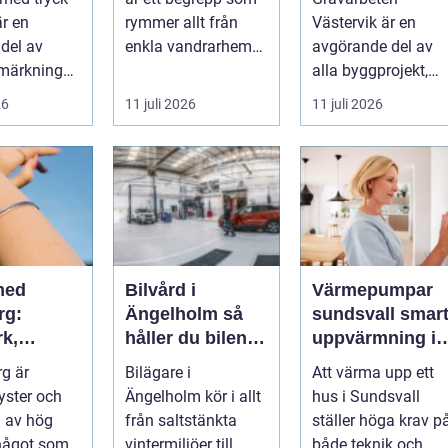
ng
byggprojekt
är en
rymmer allt från
Västervik är en
 del av
enkla vandrarhem
avgörande del av
märkning
till hotell och
alla byggprojekt,
st...
långtidsboende...
oavsett om det ha..
26
11 juli 2026
11 juli 2026
med
Bilvård i
Värmepumpar
rg:
Ängelholm så
sundsvall smart
rk,
håller du bilen i
uppvärmning i
t och
toppskick året
hårt klimat
rg är
Bilägare i
Att värma upp ett
lig
runt
yster och
Ängelholm kör i allt
hus i Sundsvall
 av hög
från saltstänkta
ställer höga krav p
 något som
vintermiljöer till
både teknik och