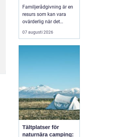
familj
Familjerådgivning är en
resurs som kan vara
ovärderlig när det
uppstår problem eller
07 augusti 2026
utmaningar inom
familjen. I Stockholm
finns det flera alternativ
att vända sig till för att
få stöd och vägledni...
Tältplatser för
naturnära camping: