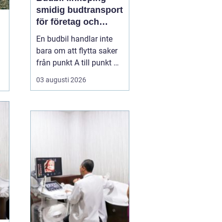
smidig budtransport
för företag och
privatpersoner
En budbil handlar inte
bara om att flytta saker
från punkt A till punkt B.
För många företag i
03 augusti 2026
Linköping är den en
avgörande del av
vardagens logistik. För
privatpersoner kan en
snabb budbil lösa allt
från akuta hämtningar
till tunga lyft som inte
få...