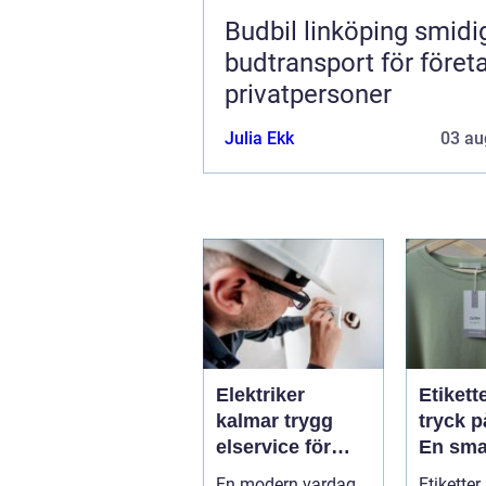
Budbil linköping smidig
budtransport för föret
privatpersoner
Julia Ekk
03 au
Elektriker
Etikett
kalmar trygg
tryck p
elservice för
En sma
hem och företag
för effe
En modern vardag
Etiketter