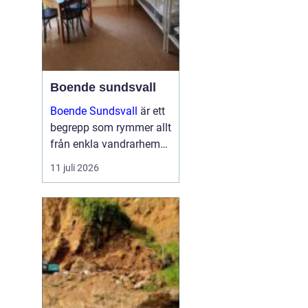
Boende sundsvall
Boende Sundsvall
är ett
begrepp som rymmer allt
från enkla vandrarhem
till hotell och
11 juli 2026
långtidsboenden, och
staden har ett utbud
som passar många olika
behov och plånböcker.
Boende sundsvall för...