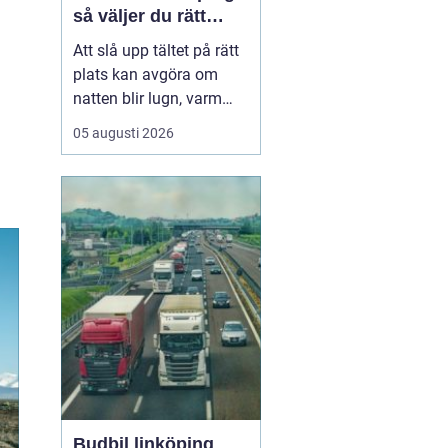
så väljer du rätt
plats
Att slå upp tältet på rätt
plats kan avgöra om
natten blir lugn, varm
och trivsam eller kall,
05 augusti 2026
blöt och stökig. När fler
söker sig bort från stress
och skärmar
blir
tältplatser en
enkel väg
till lugn, n...
Budbil linköping