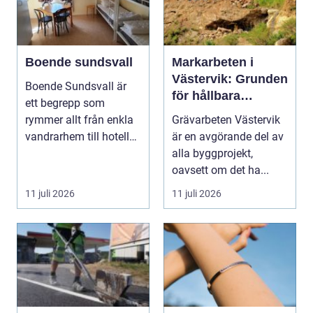
Boende sundsvall
Markarbeten i
Västervik: Grunden
Boende Sundsvall är
för hållbara
ett begrepp som
byggprojekt
rymmer allt från enkla
Grävarbeten Västervik
vandrarhem till hotell
är en avgörande del av
och långtidsboende...
alla byggprojekt,
oavsett om det ha...
11 juli 2026
11 juli 2026