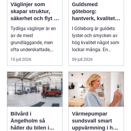
Väglinjer som
Guldsmed
skapar struktur,
göteborg:
säkerhet och flyt i
hantverk, kvalitet
trafiken
och personlig
Tydliga väglinjer är en
I Göteborg är guldets
service
av de mest
lyster och smycken av
grundläggande, men
hög kvalitet något som
ofta underskattade,
lockar många. En
delarna i trafikmiljön.
guldsmed i Göteb...
10 juli 2026
09 juli 2026
De...
Bilvård i
Värmepumpar
Ängelholm så
sundsvall smart
håller du bilen i
uppvärmning i hårt