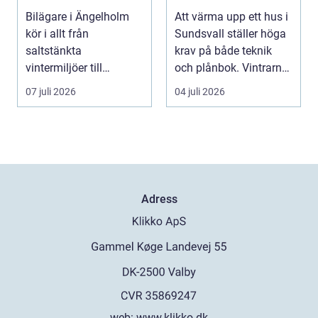
toppskick året runt
klimat
Bilägare i Ängelholm
Att värma upp ett hus i
kör i allt från
Sundsvall ställer höga
saltstänkta
krav på både teknik
vintermiljöer till
och plånbok. Vintrarna
dammiga
är långa, ...
07 juli 2026
04 juli 2026
sommarvägar. Bilen
utsät...
Adress
web:
www.klikko.dk