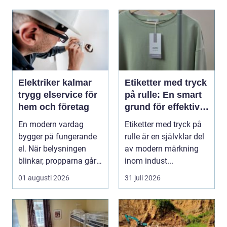
Elektriker kalmar
Etiketter med tryck
trygg elservice för
på rulle: En smart
hem och företag
grund för effektiv
märkning
En modern vardag
Etiketter med tryck på
bygger på fungerande
rulle är en självklar del
el. När belysningen
av modern märkning
blinkar, propparna går
inom indust...
eller en ny laddbox...
01 augusti 2026
31 juli 2026