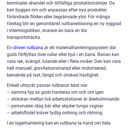
terminaler, ehandel och tillfälliga produktionslinjer. De
kan byggas om och anpassas efter nya produkter,
förändrade flöden eller begränsade ytor. För många
företag blir en genomtänkt rullbanelösning en ny ryggrad
i internlogistiken, snarare än bara en lös
transportsträcka.
En
driven rullbana
är ett materialhanteringssystem där
gods förflyttas över rullar eller hjul i en bana. Banan kan
vara rak, svängd, lutande eller i flera nivåer. Den kan vara
helt manuell, gravitationsmatad eller motoriserad,
beroende på last, längd och önskad hastighet.
Enkelt uttryckt passar rullbanor bäst när:
– samma typ av gods hanteras om och om igen
– sträckan mellan två arbetsstationer är återkommande
– personalen idag bär eller skjuter tunga vagnar
– arbetsflödet kräver tydlig ordning och riktning
I en lagerhantering kan en rullbana ta hand om hela