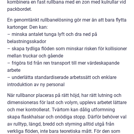
kombinera en fast rullbana med en zon med kulrullar vid
packbordet.
En genomtänkt rullbanelösning gör mer än att bara flytta
kartonger. Den kan:
– minska antalet tunga lyft och dra ned på
belastningsskador
– skapa tydliga flöden som minskar risken för kollisioner
mellan truckar och gående
– frigöra tid från ren transport till mer värdeskapande
arbete
– underlätta standardiserade arbetssätt och enklare
introduktion av ny personal
När rullbanor placeras på rätt höjd, har rätt lutning och
dimensioneras för last och volym, upplevs arbetet lättare
och mer kontrollerat. Tvärtom kan dålig utformning
skapa flaskhalsar och onödiga stopp. Därför behöver val
av rulltyp, längd, bredd och styrning alltid utgå från
verkliga flöden, inte bara teoretiska mått. För den som