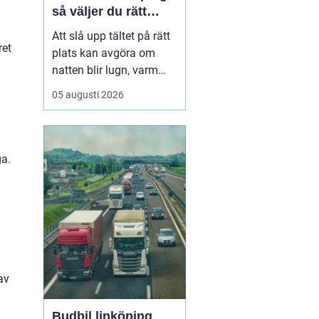
så väljer du rätt
plats
Att slå upp tältet på rätt
ret
plats kan avgöra om
natten blir lugn, varm
och trivsam eller kall,
05 augusti 2026
blöt och stökig. När fler
söker sig bort från stress
och skärmar
blir
tältplatser en
enkel väg
ga.
till lugn, n...
av
Budbil linköping