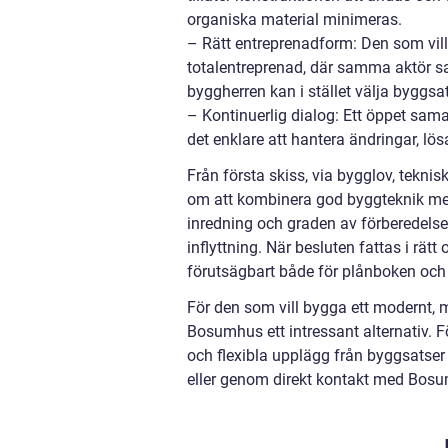
organiska material minimeras.
– Rätt entreprenadform: Den som vil
totalentreprenad, där samma aktör s
byggherren kan i stället välja byggsat
– Kontinuerlig dialog: Ett öppet sama
det enklare att hantera ändringar, lös
Från första skiss, via bygglov, tekni
om att kombinera god byggteknik med
inredning och graden av förberedelse 
inflyttning. När besluten fattas i rätt
förutsägbart både för plånboken och
För den som vill bygga ett modernt, 
Bosumhus ett intressant alternativ. 
och flexibla upplägg från byggsatser
eller genom direkt kontakt med Bos