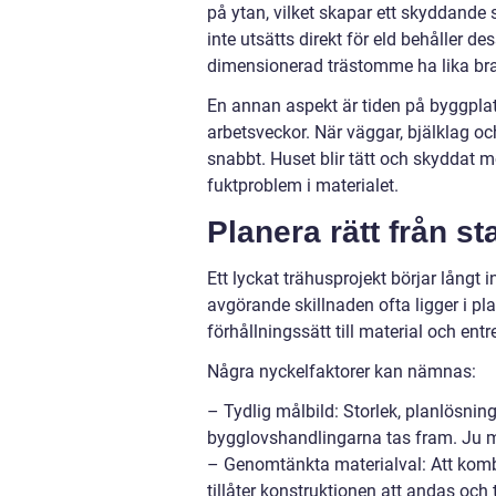
på ytan, vilket skapar ett skyddand
inte utsätts direkt för eld behåller de
dimensionerad trästomme ha lika bra e
En annan aspekt är tiden på byggplat
arbetsveckor. När väggar, bjälklag
snabbt. Huset blir tätt och skyddat mo
fuktproblem i materialet.
Planera rätt från sta
Ett lyckat trähusprojekt börjar långt 
avgörande skillnaden ofta ligger i pl
förhållningssätt till material och en
Några nyckelfaktorer kan nämnas:
– Tydlig målbild: Storlek, planlösnin
bygglovshandlingarna tas fram. Ju m
– Genomtänkta materialval: Att kom
tillåter konstruktionen att andas och 