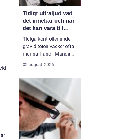
Tidigt ultraljud vad
det innebär och när
det kan vara till
hjälp
Tidiga kontroller under
graviditeten väcker ofta
många frågor. Många
undrar när ultraljud kan
02 augusti 2026
vid
göras, vad som går att
se och om
undersökningen kan
säga något om barnets
hälsa. Tidigt ultraljud
har utvecklats mycket de
senaste åren och
används i dag bå...
nar