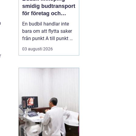
smidig budtransport
för företag och
privatpersoner
a
En budbil handlar inte
bara om att flytta saker
från punkt A till punkt B.
För många företag i
03 augusti 2026
Linköping är den en
r
avgörande del av
vardagens logistik. För
privatpersoner kan en
snabb budbil lösa allt
från akuta hämtningar
till tunga lyft som inte
få...