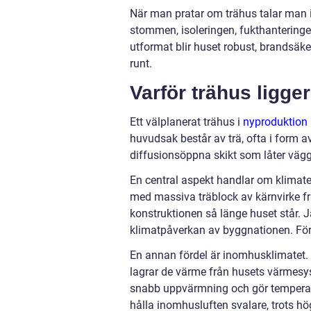
När man pratar om trähus talar man i
stommen, isoleringen, fukthanteringe
utformat blir huset robust, brandsäke
runt.
Varför trähus ligger 
Ett välplanerat trähus i
nyproduktion
huvudsak består av trä, ofta i form 
diffusionsöppna skikt som låter vägg
En central aspekt handlar om klimatet
med massiva träblock av kärnvirke fr
konstruktionen så länge huset står. 
klimatpåverkan av byggnationen. För d
En annan fördel är inomhusklimatet.
lagrar de värme från husets värmesys
snabb uppvärmning och gör temperatu
hålla inomhusluften svalare, trots hö