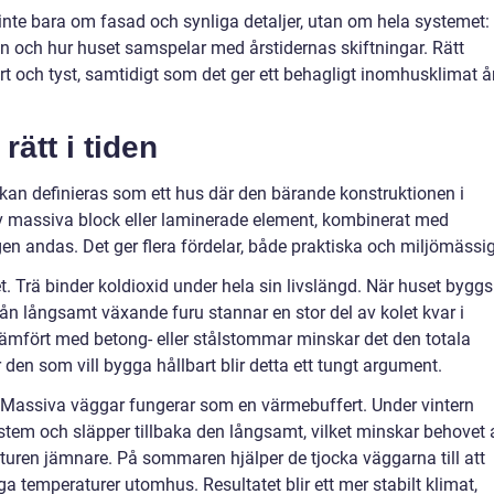
nte bara om fasad och synliga detaljer, utan om hela systemet:
n och hur huset samspelar med årstidernas skiftningar. Rätt
rt och tyst, samtidigt som det ger ett behagligt inomhusklimat å
rätt i tiden
kan definieras som ett hus där den bärande konstruktionen i
av massiva block eller laminerade element, kombinerat med
en andas. Det ger flera fördelar, både praktiska och miljömässi
. Trä binder koldioxid under hela sin livslängd. När huset byggs
ån långsamt växande furu stannar en stor del av kolet kvar i
Jämfört med betong- eller stålstommar minskar det den totala
en som vill bygga hållbart blir detta ett tungt argument.
 Massiva väggar fungerar som en värmebuffert. Under vintern
tem och släpper tillbaka den långsamt, vilket minskar behovet 
ren jämnare. På sommaren hjälper de tjocka väggarna till att
ga temperaturer utomhus. Resultatet blir ett mer stabilt klimat,