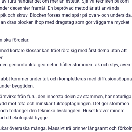
av furu handlar det om mer än estetik. Själva tekniken bakom
under decennier framåt. En beprövad metod är att använda
k och skruv. Blocken förses med spår på ovan- och undersida,
dan dras blocken ihop med dragstag som gör väggarna mycket
niska fördelar:
a med kortare klossar kan träet röra sig med årstiderna utan att
en.
 den genomtänkta geometrin håller stommen rak och styv, även 
snabbt kommer under tak och kompletteras med diffusionsöppna
 under byggtiden.
Kärnvirke från furu, den innersta delen av stammen, har naturliga
ydd mot röta och minskar fuktopptagningen. Det gör stommen
 och förlänger den tekniska livslängden. Huset kräver mindre
ad ett ekologiskt bygge.
ukar överraska många. Massivt trä brinner långsamt och förkol