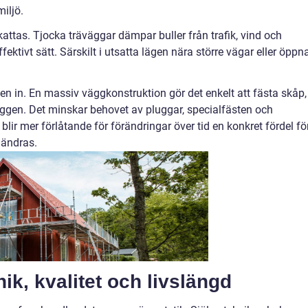
iljö.
attas. Tjocka träväggar dämpar buller från trafik, vind och
ktivt sätt. Särskilt i utsatta lägen nära större vägar eller öppn
en in. En massiv väggkonstruktion gör det enkelt att fästa skåp,
väggen. Det minskar behovet av pluggar, specialfästen och
lir mer förlåtande för förändringar över tid en konkret fördel fö
 ändras.
ik, kvalitet och livslängd