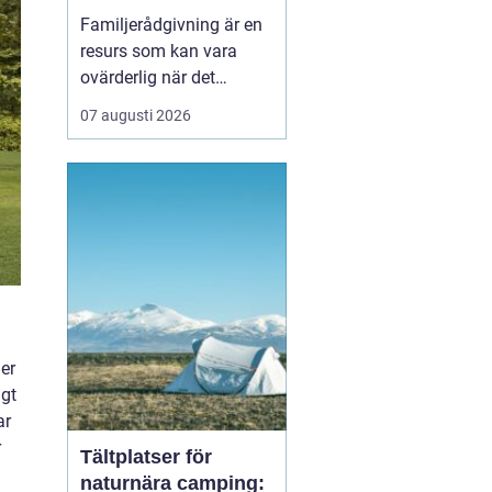
familj
Familjerådgivning är en
resurs som kan vara
ovärderlig när det
uppstår problem eller
07 augusti 2026
utmaningar inom
familjen. I Stockholm
finns det flera alternativ
att vända sig till för att
få stöd och vägledni...
er
igt
ar
r
Tältplatser för
naturnära camping: