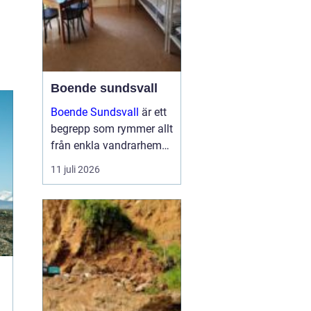
Boende sundsvall
Boende Sundsvall
är ett
begrepp som rymmer allt
från enkla vandrarhem
till hotell och
11 juli 2026
långtidsboenden, och
staden har ett utbud
som passar många olika
behov och plånböcker.
Boende sundsvall för...