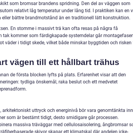
e skikt som bromsar brandens spridning. Den del av väggen som
ssutom relativt låg temperatur under lång tid. I praktiken kan en v
ller bättre brandmotstånd än en traditionell lätt konstruktion.
sen. En stomme i massivt trä kan ofta resas på några få
 och tak kommer som färdigkapade systemdelar går montagefase
t väder i tidigt skede, vilket både minskar byggtiden och risken 
rt vägen till ett hållbart trähus
innan de första blocken lyfts på plats. Erfarenhet visar att den
aneringen: tydliga önskemål, raka beslut och ett medvetet
treprenadform.
g, arkitektoniskt uttryck och energinivå bör vara genomtänkta in
er som är bestämt tidigt, desto smidigare går processen.
binera massiva träväggar med cellulosaisolering, ångbromsar 
träfiberbaserade skivor skapar ett klimatskal där andelen icke-