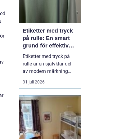
med
e
Etiketter med tryck
ör
på rulle: En smart
grund för effektiv
märkning
n
Etiketter med tryck på
av
rulle är en självklar del
av modern märkning
inom industri, handel
31 juli 2026
och logistik. Oavsett om
det gäller livsmedel, e-
är
handel eller tekniska
produkter krävs
lösningar som är
effektiva, drif...