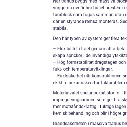
När trähus byggs med massiva block 
väggarna avgör hur huset presterar 
furublock som fogas samman utan spi
där en styrande remsa monteras. Se
stabila.
Den här typen av system ger flera tek
– Flexibilitet i träet genom att arbet
skapa sprickor i de invändiga ytskikt
– Hög formstabilitet dragstagen och
fukt- och temperaturväxlingar.
– Fuktsäkerhet när konstruktionen 
skikt minskar risken för fuktproblem
Materialvalet spelar också stor roll. 
impregneringsämnen som ger bra sk
mer motståndskraftig i fuktiga lägen
kemisk behandling och blir i högre gr
Brandsäkerheten i massiva trähus br