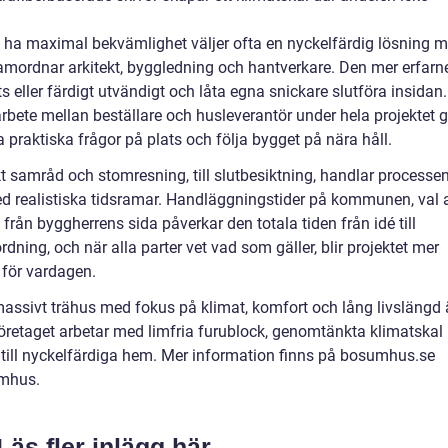
l ha maximal bekvämlighet väljer ofta en nyckelfärdig lösning 
amordnar arkitekt, byggledning och hantverkare. Den mer erfarn
s eller färdigt utvändigt och låta egna snickare slutföra insidan.
rbete mellan beställare och husleverantör under hela projektet g
a praktiska frågor på plats och följa bygget på nära håll.
skt samråd och stomresning, till slutbesiktning, handlar processe
 realistiska tidsramar. Handläggningstider på kommunen, val 
från byggherrens sida påverkar den totala tiden från idé till
 ordning, och när alla parter vet vad som gäller, blir projektet mer
 för vardagen.
massivt trähus med fokus på klimat, komfort och lång livslängd 
Företaget arbetar med limfria furublock, genomtänkta klimatskal
 till nyckelfärdiga hem. Mer information finns på bosumhus.se
umhus.
Läs fler inlägg här