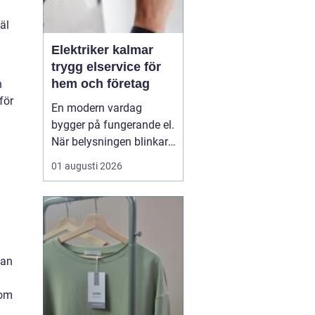
äl
Elektriker kalmar
trygg elservice för
hem och företag
n
för
En modern vardag
bygger på fungerande el.
När belysningen blinkar,
propparna går eller en ny
01 augusti 2026
laddbox ska på plats
behövs mer än spontana
lösningar. En kunnig
elektriker ser till att
anläggningen är säker,
laglig och anpassad
nan
efter verkliga behov. I K...
som