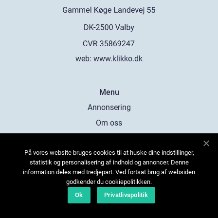
web:
www.klikko.dk
Menu
Annonsering
Om oss
Cookies
På vores website bruges cookies til at huske dine indstillinger,
Kontakta oss
statistik og personalisering af indhold og annoncer. Denne
Sitemap
information deles med tredjepart. Ved fortsat brug af websiden
godkender du cookiepolitikken.
Ok
Privatlivspolitik