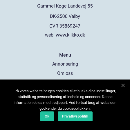
web:
www.klikko.dk
Menu
Annonsering
Om oss
Cookies
På vores website bruges cookies til at huske dine indstillinger,
Kontakta oss
statistik og personalisering af indhold og annoncer. Denne
Sitemap
information deles med tredjepart. Ved fortsat brug af websiden
godkender du cookiepolitikken.
Ok
Privatlivspolitik